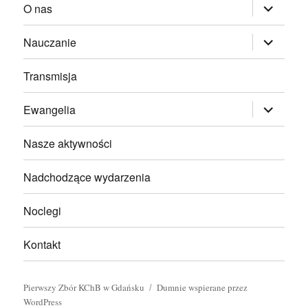
rozwiń
O nas
menu
potomne
rozwiń
Nauczanie
menu
potomne
Transmisja
rozwiń
Ewangelia
menu
potomne
Nasze aktywności
Nadchodzące wydarzenia
Noclegi
Kontakt
Pierwszy Zbór KChB w Gdańsku
Dumnie wspierane przez
WordPress