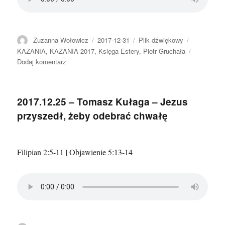
Autor
Data
Format
Kategorie
Zuzanna Wołowicz
2017-12-31
Plik dźwiękowy
publikacji
KAZANIA
,
KAZANIA 2017
,
Księga Estery
,
Piotr Gruchała
do
Dodaj komentarz
2017.12.31
–
Piotr
2017.12.25 – Tomasz Kułaga – Jezus
Gruchała
przyszedł, żeby odebrać chwałę
–
Uczta
w
Panu
Filipian 2:5-11 | Objawienie 5:13-14
Bogu