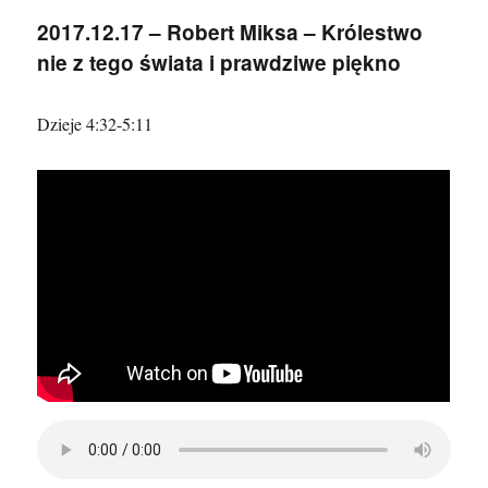
Sławomir
2017.12.17 – Robert Miksa – Królestwo
Biliński
nie z tego świata i prawdziwe piękno
–
Jezus
przyszedł,
Dzieje 4:32-5:11
żeby
zbawić
grzeszników