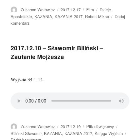
Autor
Data
Format
Kategorie
Zuzanna Wołowicz
2017-12-17
Film
Dzieje
publikacji
Apostolskie
,
KAZANIA
,
KAZANIA 2017
,
Robert Miksa
Dodaj
do
komentarz
2017.12.17
–
Robert
2017.12.10 – Sławomir Biliński –
Miksa
Zaufanie Mojżesza
–
Królestwo
nie
z
Wyjścia 34:1-14
tego
świata
i
prawdziwe
piękno
Autor
Data
Format
Kategorie
Zuzanna Wołowicz
2017-12-10
Plik dźwiękowy
publikacji
Biliński Sławomir
,
KAZANIA
,
KAZANIA 2017
,
Księga Wyjścia
do
Dodaj komentarz