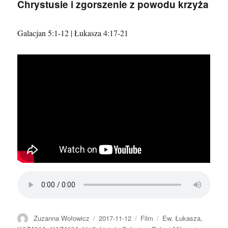
Chrystusie i zgorszenie z powodu krzyża
–
Jaka
gleba
Galacjan 5:1-12 | Łukasza 4:17-21
daje
owoc?
Autor
Data
Format
Kategorie
Zuzanna Wołowicz
2017-11-12
Film
Ew. Łukasza
,