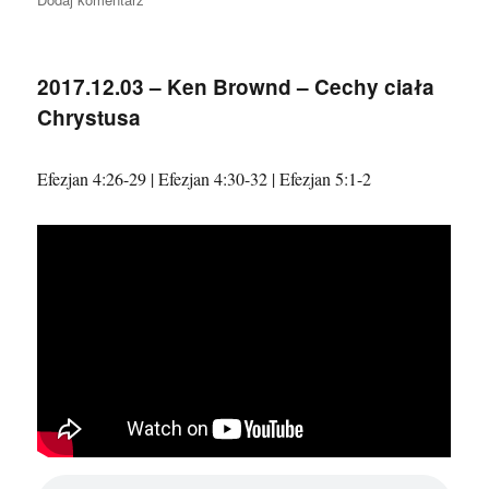
2017.12.10
–
Sławomir
2017.12.03 – Ken Brownd – Cechy ciała
Biliński
Chrystusa
–
Zaufanie
Mojżesza
Efezjan 4:26-29 | Efezjan 4:30-32 | Efezjan 5:1-2