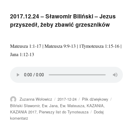
–
Maciej
2017.12.24 – Sławomir Biliński – Jezus
Białecki
przyszedł, żeby zbawić grzeszników
–
Reakcja
świata
na
Mateusza 1:1-17 | Mateusza 9:9-13 | 1Tymoteusza 1:15-16 |
narodziny
Jana 1:12-13
Jezusa
Autor
Data
Format
Kategorie
Zuzanna Wołowicz
2017-12-24
Plik dźwiękowy
publikacji
Biliński Sławomir
,
Ew. Jana
,
Ew. Mateusza
,
KAZANIA
,
KAZANIA 2017
,
Pierwszy list do Tymoteusza
Dodaj
do
komentarz
2017.12.24
–