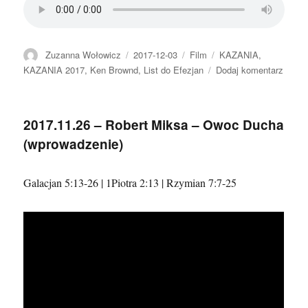
Autor
Data
Format
Kategorie
Zuzanna Wołowicz
2017-12-03
Film
KAZANIA
,
publikacji
do
KAZANIA 2017
,
Ken Brownd
,
List do Efezjan
Dodaj komentarz
2017.
–
Ken
2017.11.26 – Robert Miksa – Owoc Ducha
Brown
(wprowadzenie)
–
Cech
ciała
Galacjan 5:13-26 | 1Piotra 2:13 | Rzymian 7:7-25
Chrys