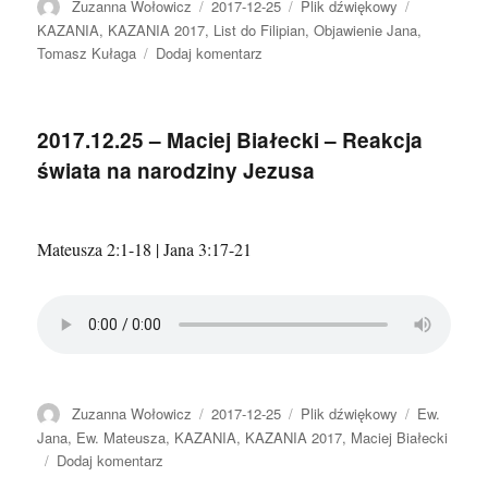
Autor
Data
Format
Kategorie
Zuzanna Wołowicz
2017-12-25
Plik dźwiękowy
publikacji
KAZANIA
,
KAZANIA 2017
,
List do Filipian
,
Objawienie Jana
,
do
Tomasz Kułaga
Dodaj komentarz
2017.12.25
–
Tomasz
2017.12.25 – Maciej Białecki – Reakcja
Kułaga
świata na narodziny Jezusa
–
Jezus
przyszedł,
żeby
Mateusza 2:1-18 | Jana 3:17-21
odebrać
chwałę
Autor
Data
Format
Kategorie
Zuzanna Wołowicz
2017-12-25
Plik dźwiękowy
Ew.
publikacji
Jana
,
Ew. Mateusza
,
KAZANIA
,
KAZANIA 2017
,
Maciej Białecki
do
Dodaj komentarz
2017.12.25