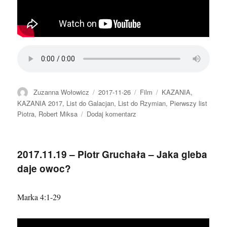
Autor
Data
Format
Kategorie
Zuzanna Wołowicz
2017-11-26
Film
KAZANIA
,
publikacji
KAZANIA 2017
,
List do Galacjan
,
List do Rzymian
,
Pierwszy list
do
Piotra
,
Robert Miksa
Dodaj komentarz
2017.11.26
–
Robert
2017.11.19 – Piotr Gruchała – Jaka gleba
Miksa
daje owoc?
–
Owoc
Ducha
Marka 4:1-29
(wprowadzenie)