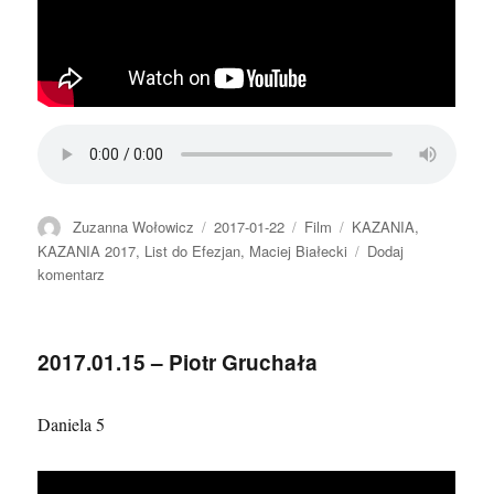
Autor
Data
Format
Kategorie
Zuzanna Wołowicz
2017-01-22
Film
KAZANIA
,
publikacji
KAZANIA 2017
,
List do Efezjan
,
Maciej Białecki
Dodaj
do
komentarz
2017.01.22
–
Maciej
2017.01.15 – Piotr Gruchała
Białecki
–
Grzech
Daniela 5
a
nasze
życie