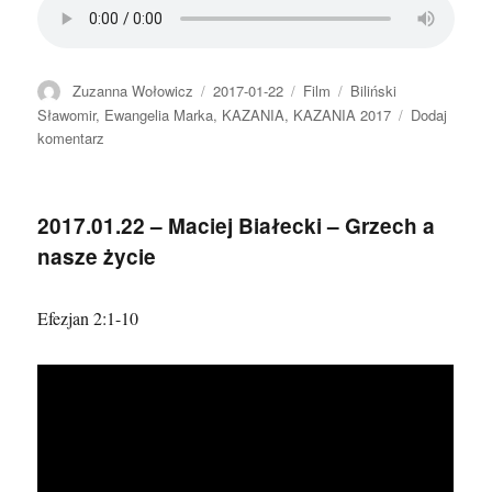
Autor
Data
Format
Kategorie
Zuzanna Wołowicz
2017-01-22
Film
Biliński
publikacji
Sławomir
,
Ewangelia Marka
,
KAZANIA
,
KAZANIA 2017
Dodaj
do
komentarz
2017.01.22
–
Sławomir
2017.01.22 – Maciej Białecki – Grzech a
Biliński
nasze życie
–
Pokora,
cierpliwość,
Efezjan 2:1-10
zaufanie,
nakarmienie
5
tysięcy
osób