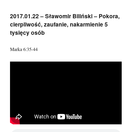
–
Ken
2017.01.22 – Sławomir Biliński – Pokora,
Brownd
cierpliwość, zaufanie, nakarmienie 5
–
Myśleć
tysięcy osób
jak
naśladowc
Chrystusa
Marka 6:35-44