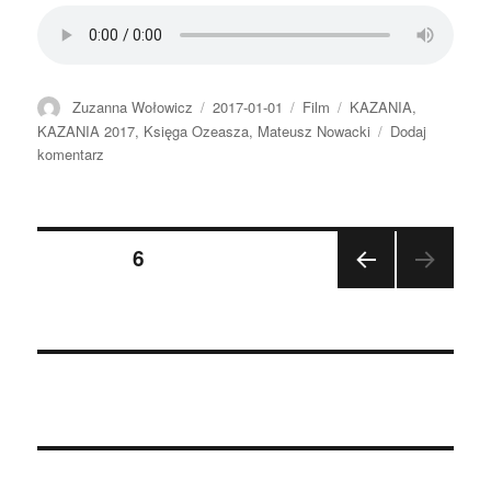
Autor
Data
Format
Kategorie
Zuzanna Wołowicz
2017-01-01
Film
KAZANIA
,
publikacji
KAZANIA 2017
,
Księga Ozeasza
,
Mateusz Nowacki
Dodaj
do
komentarz
2017.01.01
–
Mateusz
Nawigacja
Nowacki
STRONA
6
–
Grzech
POP
po
jako
RZE
zdrada
DNIA
wpisach
STR
ONA