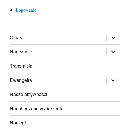
Logowanie
rozwiń
O nas
menu
potomne
rozwiń
Nauczanie
menu
potomne
Transmisja
rozwiń
Ewangelia
menu
potomne
Nasze aktywności
Nadchodzące wydarzenia
Noclegi