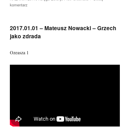
do
komentarz
2017.01.08
–
Piotr
2017.01.01 – Mateusz Nowacki – Grzech
Gruchała
jako zdrada
Ozeasza 1