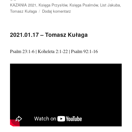
publikacji
KAZANIA 2021
,
Księga Przysłów
,
Księga Psalmów
,
List Jakuba
,
do
Tomasz Kułaga
Dodaj komentarz
2021.03.28
–
Tomasz
2021.01.17 – Tomasz Kułaga
Kułaga
Psalm 23:1-6 | Koheleta 2:1-22 | Psalm 92:1-16