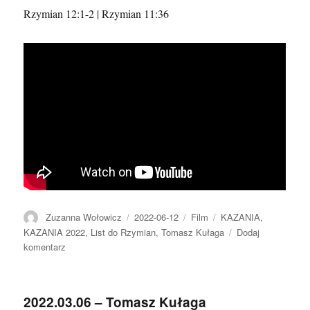
Jesteś
Rzymian 12:1-2 | Rzymian 11:36
gorszy
niż
Ci
się
wydaje,
ale
kochany
bardziej,
niż
myślisz
Autor
Data
Format
Kategorie
Zuzanna Wołowicz
2022-06-12
Film
KAZANIA
,
publikacji
KAZANIA 2022
,
List do Rzymian
,
Tomasz Kułaga
Dodaj
do
komentarz
2022.06.12
–
Tomasz
2022.03.06 – Tomasz Kułaga
Kułaga