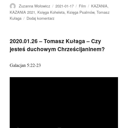
Autor
Data
Format
Kategorie
Zuzanna Wołowicz
2021-01-17
Film
KAZANIA
,
publikacji
KAZANIA 2021
,
Księga Koheleta
,
Księga Psalmów
,
Tomasz
do
Kułaga
Dodaj komentarz
2021.01.17
–
Tomasz
2020.01.26 – Tomasz Kułaga – Czy
Kułaga
jesteś duchowym Chrześcijaninem?
Galacjan 5:22-23