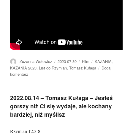
Autor
Data
Format
Kategorie
Zuzanna Wołowicz
2023-07-30
Film
KAZANIA
,
publikacji
KAZANIA 2023
,
List do Rzymian
,
Tomasz Kułaga
Dodaj
do
komentarz
2023.07.30
–
Tomasz
2022.08.14 – Tomasz Kułaga – Jesteś
Kułaga
gorszy niż Ci się wydaje, ale kochany
–
Niestrudzeni,
bardziej, niż myślisz
płomienni,
gotowi
Rzymian 12:3-8