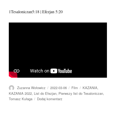
1Tesaloniczan5:18 | Efezjan 5:20
Autor
Data
Format
Kategorie
Zuzanna Wołowicz
2022-03-06
Film
KAZANIA
,
publikacji
KAZANIA 2022
,
List do Efezjan
,
Pierwszy list do Tesaloniczan
,
do
Tomasz Kułaga
Dodaj komentarz
2022.03.06
–
Tomasz