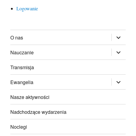
Logowanie
rozwiń
O nas
menu
potomne
rozwiń
Nauczanie
menu
potomne
Transmisja
rozwiń
Ewangelia
menu
potomne
Nasze aktywności
Nadchodzące wydarzenia
Noclegi