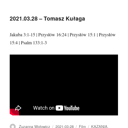
2021.05.30
–
Tomasz
2021.03.28 – Tomasz Kułaga
Kułaga
Jakuba 3:1-15 | Przysłów 16:24 | Przysłów 15:1 | Przysłów
15:4 | Psalm 133:1-3
Autor
Data
Format
Kategorie
Zuzanna Wołowicz
2021-03-28
Film
KAZANIA
,