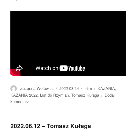
Autor
Data
Format
Kategorie
Zuzanna Wołowicz
2022-08-14
Film
KAZANIA
,
publikacji
KAZANIA 2022
,
List do Rzymian
,
Tomasz Kułaga
Dodaj
do
komentarz
2022.08.14
–
Tomasz
2022.06.12 – Tomasz Kułaga
Kułaga
–