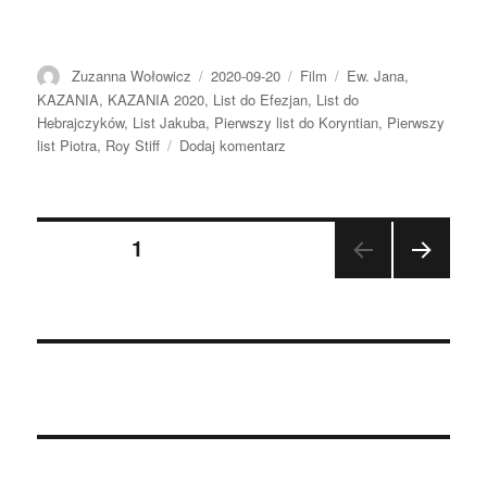
Autor
Data
Format
Kategorie
Zuzanna Wołowicz
2020-09-20
Film
Ew. Jana
,
publikacji
KAZANIA
,
KAZANIA 2020
,
List do Efezjan
,
List do
Hebrajczyków
,
List Jakuba
,
Pierwszy list do Koryntian
,
Pierwszy
do
list Piotra
,
Roy Stiff
Dodaj komentarz
2020.09.20
–
Roy
Nawigacja
Stiff
STRONA
1
NAST
po
ĘPN
A
wpisach
STR
ONA