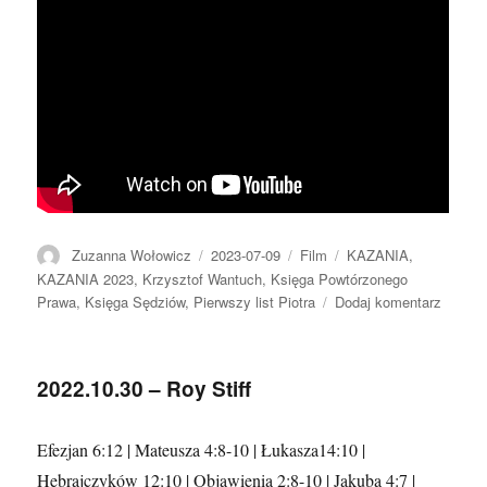
Autor
Data
Format
Kategorie
Zuzanna Wołowicz
2023-07-09
Film
KAZANIA
,
publikacji
KAZANIA 2023
,
Krzysztof Wantuch
,
Księga Powtórzonego
do
Prawa
,
Księga Sędziów
,
Pierwszy list Piotra
Dodaj komentarz
2023.0
–
Krzysz
2022.10.30 – Roy Stiff
Wantu
–
Życie
Efezjan 6:12 | Mateusza 4:8-10 | Łukasza14:10 |
pośród
Hebrajczyków 12:10 | Objawienia 2:8-10 | Jakuba 4:7 |
kompr