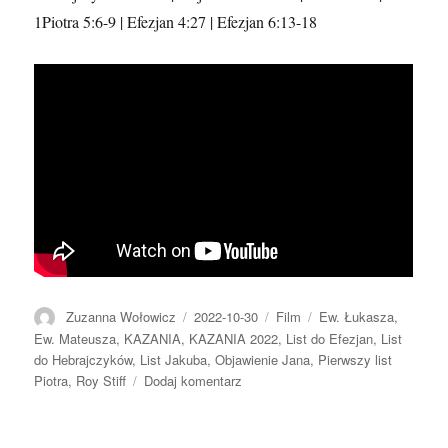
1Piotra 5:6-9 | Efezjan 4:27 | Efezjan 6:13-18
Autor
Data
Format
Kategorie
Zuzanna Wołowicz
2022-10-30
Film
Ew. Łukasza
,
publikacji
Ew. Mateusza
,
KAZANIA
,
KAZANIA 2022
,
List do Efezjan
,
List
do Hebrajczyków
,
List Jakuba
,
Objawienie Jana
,
Pierwszy list
do
Piotra
,
Roy Stiff
Dodaj komentarz
2022.10.30
–
Roy