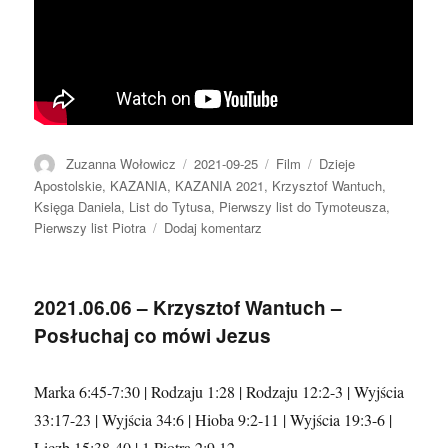
Autor
Data
Format
Kategorie
Zuzanna Wołowicz
2021-09-25
Film
Dzieje
publikacji
Apostolskie
,
KAZANIA
,
KAZANIA 2021
,
Krzysztof Wantuch
,
Księga Daniela
,
List do Tytusa
,
Pierwszy list do Tymoteusza
,
do
Pierwszy list Piotra
Dodaj komentarz
2021.09.25
–
Krzysztof
2021.06.06 – Krzysztof Wantuch –
Wantuch
Posłuchaj co mówi Jezus
–
Po
co
Marka 6:45-7:30 | Rodzaju 1:28 | Rodzaju 12:2-3 | Wyjścia
nam
starsi
33:17-23 | Wyjścia 34:6 | Hioba 9:2-11 | Wyjścia 19:3-6 |
zboru?
Liczb 15:38-40 | 1 Piotra 2:9,12