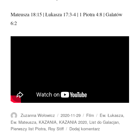
–
Posłuchaj
Mateusza 18:15 | Łukasza 17:3-4 | 1 Piotra 4:8 | Galatów
co
6:2
mówi
Jezus
Autor
Data
Format
Kategorie
Zuzanna Wołowicz
2020-11-29
Film
Ew. Łukasza
,
publikacji
Ew. Mateusza
,
KAZANIA
,
KAZANIA 2020
,
List do Galacjan
,
do
Pierwszy list Piotra
,
Roy Stiff
Dodaj komentarz
2020.11.29