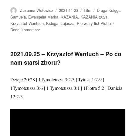
Autor
Data
Format
Kategorie
Zuzanna Wołowicz
2021-11-28
Film
Druga Księga
publikacji
Samuela
,
Ewangelia Marka
,
KAZANIA
,
KAZANIA 2021
,
Krzysztof Wantuch
,
Księga Izajasza
,
Pierwszy list Piotra
do
Dodaj komentarz
2021.11.28
–
Krzysztof
2021.09.25 – Krzysztof Wantuch – Po co
Wantuch
nam starsi zboru?
Dzieje 20:28 | 1Tymoteusza 3:2-3 | Tytusa 1:7-9 |
1Tymoteusza 3:6 | 1 Tymoteusza 3:1 | 1Piotra 5:2 | Daniela
12:2-3