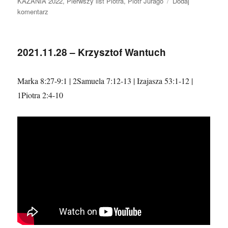
KAZANIA 2022
,
Pierwszy list Piotra
,
Piotr Jurago
Dodaj
do
komentarz
2022.02.20
–
Piotr
2021.11.28 – Krzysztof Wantuch
Jurago
–
Budowanie
Marka 8:27-9:1 | 2Samuela 7:12-13 | Izajasza 53:1-12 |
1Piotra 2:4-10