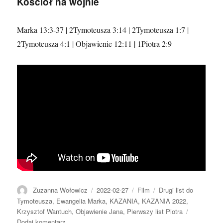
Kościół na wojnie
Marka 13:3-37 | 2Tymoteusza 3:14 | 2Tymoteusza 1:7 |
2Tymoteusza 4:1 | Objawienie 12:11 | 1Piotra 2:9
Autor
Data
Format
Kategorie
Zuzanna Wołowicz
2022-02-27
Film
Drugi list do
publikacji
Tymoteusza
,
Ewangelia Marka
,
KAZANIA
,
KAZANIA 2022
,
Krzysztof Wantuch
,
Objawienie Jana
,
Pierwszy list Piotra
do
Dodaj komentarz