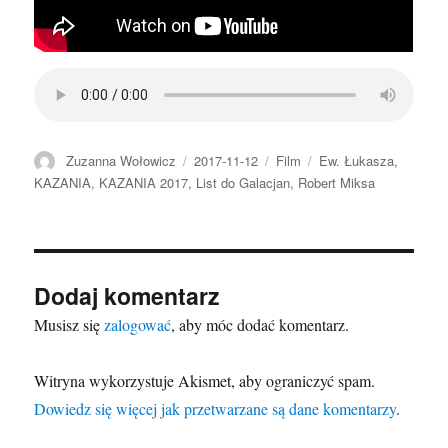
Autor
Data
Format
Kategorie
Zuzanna Wołowicz
2017-11-12
Film
Ew. Łukasza
,
publikacji
KAZANIA
,
KAZANIA 2017
,
List do Galacjan
,
Robert Miksa
Dodaj komentarz
Musisz się
zalogować
, aby móc dodać komentarz.
Witryna wykorzystuje Akismet, aby ograniczyć spam.
Dowiedz się więcej jak przetwarzane są dane komentarzy
.