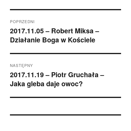
Nawigacja
POPRZEDNI
wpisu
2017.11.05 – Robert Miksa –
Poprzedni
Działanie Boga w Kościele
wpis:
NASTĘPNY
2017.11.19 – Piotr Gruchała –
Następny
Jaka gleba daje owoc?
wpis: