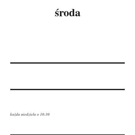
środa
każda niedziela o 10:30