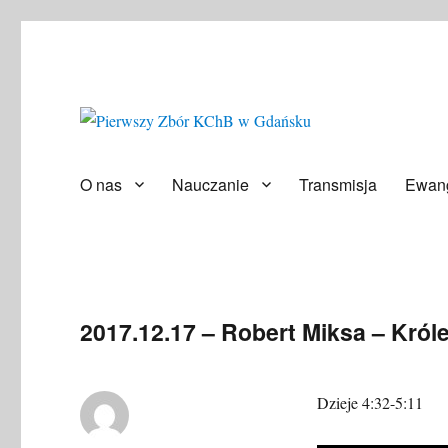
Społeczność ludzi wierzących
Pierwszy Zbór KChB w Gd
O nas
Nauczanie
Transmisja
Ewang
2017.12.17 – Robert Miksa – Król
Dzieje 4:32-5:11