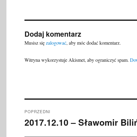
Dodaj komentarz
Musisz się
zalogować
, aby móc dodać komentarz.
Witryna wykorzystuje Akismet, aby ograniczyć spam.
Dow
Nawigacja
POPRZEDNI
wpisu
2017.12.10 – Sławomir Bili
Poprzedni
wpis: