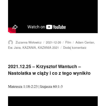
Autor
Data
Format
Kategorie
Zuzanna Wołowicz
2021-12-26
Film
Adam Cenian
,
publikacji
do
Ew. Jana
,
KAZANIA
,
KAZANIA 2021
Dodaj komentarz
2021.12.26
–
Adam
2021.12.25 – Krzysztof Wantuch –
Cenian
Nastolatka w ciąży i co z tego wynikło
Mateusza 1:18-2:23 | Izajasza 60:1-3