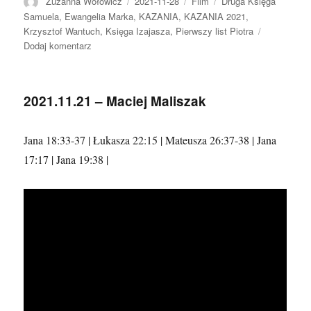
Autor
Data
Format
Kategorie
Zuzanna Wołowicz
2021-11-28
Film
Druga Księga
publikacji
Samuela
,
Ewangelia Marka
,
KAZANIA
,
KAZANIA 2021
,
Krzysztof Wantuch
,
Księga Izajasza
,
Pierwszy list Piotra
do
Dodaj komentarz
2021.11.28
–
Krzysztof
2021.11.21 – Maciej Maliszak
Wantuch
Jana 18:33-37 | Łukasza 22:15 | Mateusza 26:37-38 | Jana
17:17 | Jana 19:38 |