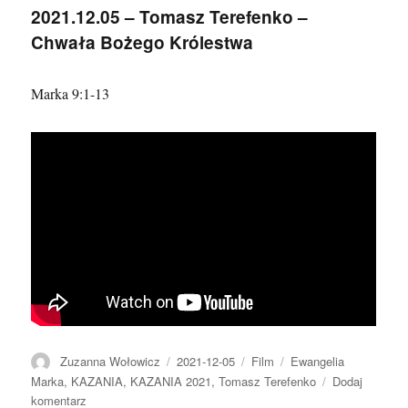
Krzysztof
2021.12.05 – Tomasz Terefenko –
Wantuch
Chwała Bożego Królestwa
Marka 9:1-13
Autor
Data
Format
Kategorie
Zuzanna Wołowicz
2021-12-05
Film
Ewangelia
publikacji
Marka
,
KAZANIA
,
KAZANIA 2021
,
Tomasz Terefenko
Dodaj
do
komentarz