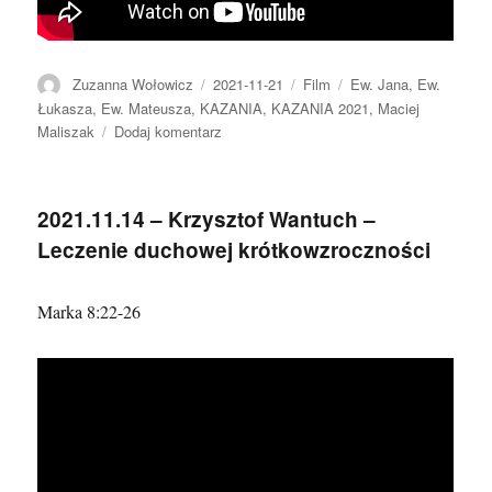
Autor
Data
Format
Kategorie
Zuzanna Wołowicz
2021-11-21
Film
Ew. Jana
,
Ew.
publikacji
Łukasza
,
Ew. Mateusza
,
KAZANIA
,
KAZANIA 2021
,
Maciej
do
Maliszak
Dodaj komentarz
2021.11.21
–
Maciej
2021.11.14 – Krzysztof Wantuch –
Maliszak
Leczenie duchowej krótkowzroczności
Marka 8:22-26