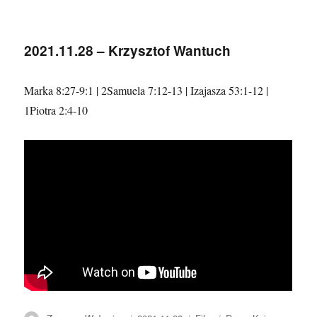
2021.12.05
–
Tomasz
2021.11.28 – Krzysztof Wantuch
Terefenko
–
Chwała
Marka 8:27-9:1 | 2Samuela 7:12-13 | Izajasza 53:1-12 |
Bożego
1Piotra 2:4-10
Królestwa