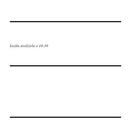
ONA
zawdzięczasz?
każda niedziela o 10:30