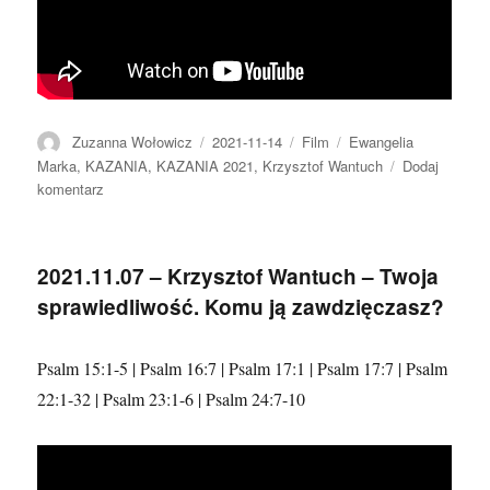
Autor
Data
Format
Kategorie
Zuzanna Wołowicz
2021-11-14
Film
Ewangelia
publikacji
Marka
,
KAZANIA
,
KAZANIA 2021
,
Krzysztof Wantuch
Dodaj
do
komentarz
2021.11.14
–
Krzysztof
2021.11.07 – Krzysztof Wantuch – Twoja
Wantuch
sprawiedliwość. Komu ją zawdzięczasz?
–
Leczenie
duchowej
Psalm 15:1-5 | Psalm 16:7 | Psalm 17:1 | Psalm 17:7 | Psalm
krótkowzroczności
22:1-32 | Psalm 23:1-6 | Psalm 24:7-10