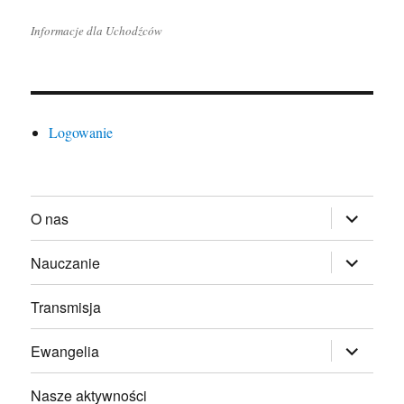
Informacje dla Uchodźców
Logowanie
rozwiń
O nas
menu
potomne
rozwiń
Nauczanie
menu
potomne
Transmisja
rozwiń
Ewangelia
menu
potomne
Nasze aktywności