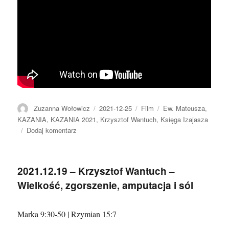
Autor
Data
Format
Kategorie
Zuzanna Wołowicz
2021-12-25
Film
Ew. Mateusza
,
publikacji
KAZANIA
,
KAZANIA 2021
,
Krzysztof Wantuch
,
Księga Izajasza
do
Dodaj komentarz
2021.12.25
–
Krzysztof
2021.12.19 – Krzysztof Wantuch –
Wantuch
Wielkość, zgorszenie, amputacja i sól
–
Nastolatka
w
Marka 9:30-50 | Rzymian 15:7
ciąży
i