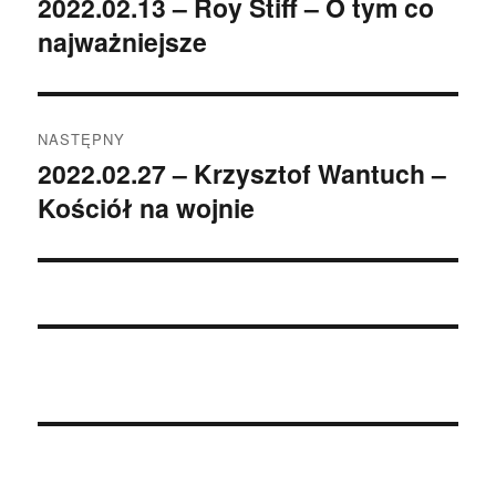
2022.02.13 – Roy Stiff – O tym co
Poprzedni
najważniejsze
wpis:
NASTĘPNY
2022.02.27 – Krzysztof Wantuch –
Następny
Kościół na wojnie
wpis: