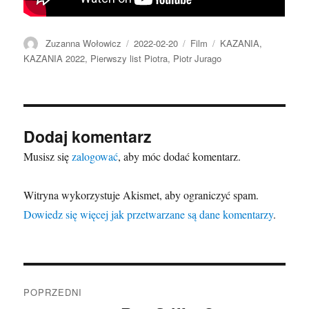
Autor
Data
Format
Kategorie
Zuzanna Wołowicz
2022-02-20
Film
KAZANIA
,
publikacji
KAZANIA 2022
,
Pierwszy list Piotra
,
Piotr Jurago
Dodaj komentarz
Musisz się
zalogować
, aby móc dodać komentarz.
Witryna wykorzystuje Akismet, aby ograniczyć spam.
Dowiedz się więcej jak przetwarzane są dane komentarzy
.
Nawigacja
POPRZEDNI
wpisu