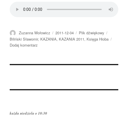
Autor
Data
Format
Kategorie
Zuzanna Wołowicz
2011-12-04
Plik dźwiękowy
publikacji
Biliński Sławomir
,
KAZANIA
,
KAZANIA 2011
,
Księga Hioba
do
Dodaj komentarz
2011.12.04
–
Sławomir
Biliński
–
Przygotowanie
duszy
opakowanej
w
ciele
na
każda niedziela o 10:30
wieczność