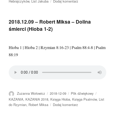
do
Hebrajczyków
,
List Jakuba
Dodaj komentarz
2020.11.15
–
Krzysztof
2018.12.09 – Robert Miksa – Dolina
Wantuch
śmierci (Hioba 1-2)
Hioba 1 | Hioba 2 | Rzymian 8:16-23 | Psalm 88:4-8 | Psalm
88:19
Autor
Data
Format
Kategorie
Zuzanna Wołowicz
2018-12-09
Plik dźwiękowy
publikacji
KAZANIA
,
KAZANIA 2018
,
Księga Hioba
,
Księga Psalmów
,
List
do
do Rzymian
,
Robert Miksa
Dodaj komentarz
2018.12.09