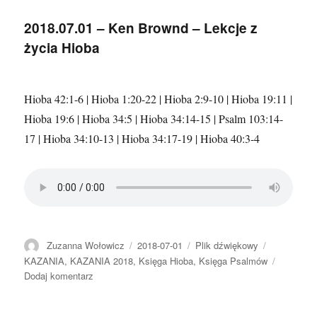
–
Robert
2018.07.01 – Ken Brownd – Lekcje z
Miksa
życia Hioba
–
Dolina
śmierci
(Hioba
Hioba 42:1-6 | Hioba 1:20-22 | Hioba 2:9-10 | Hioba 19:11 |
1-
Hioba 19:6 | Hioba 34:5 | Hioba 34:14-15 | Psalm 103:14-
2)
17 | Hioba 34:10-13 | Hioba 34:17-19 | Hioba 40:3-4
Autor
Data
Format
Kategorie
Zuzanna Wołowicz
2018-07-01
Plik dźwiękowy
publikacji
KAZANIA
,
KAZANIA 2018
,
Księga Hioba
,
Księga Psalmów
do
Dodaj komentarz
2018.07.01
–