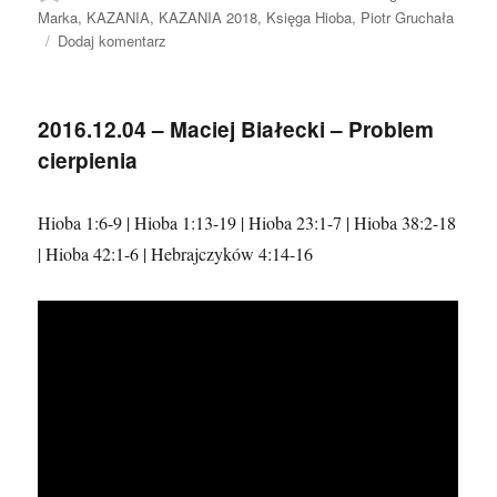
publikacji
Marka
,
KAZANIA
,
KAZANIA 2018
,
Księga Hioba
,
Piotr Gruchała
do
Dodaj komentarz
2018.04.29
–
Piotr
2016.12.04 – Maciej Białecki – Problem
Gruchała
cierpienia
Hioba 1:6-9 | Hioba 1:13-19 | Hioba 23:1-7 | Hioba 38:2-18
| Hioba 42:1-6 | Hebrajczyków 4:14-16