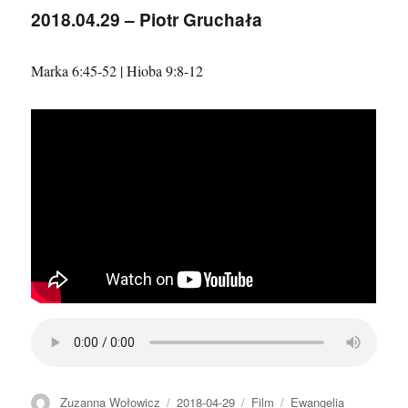
Ken
2018.04.29 – Piotr Gruchała
Brownd
–
Lekcje
Marka 6:45-52 | Hioba 9:8-12
z
życia
Hioba
Autor
Data
Format
Kategorie
Zuzanna Wołowicz
2018-04-29
Film
Ewangelia