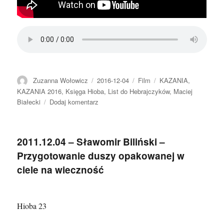
Autor
Data
Format
Kategorie
Zuzanna Wołowicz
2016-12-04
Film
KAZANIA
,
publikacji
KAZANIA 2016
,
Księga Hioba
,
List do Hebrajczyków
,
Maciej
do
Białecki
Dodaj komentarz
2016.12.04
–
Maciej
2011.12.04 – Sławomir Biliński –
Białecki
Przygotowanie duszy opakowanej w
–
Problem
ciele na wieczność
cierpienia
Hioba 23