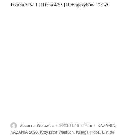
Posłuchaj
Jakuba 5:7-11 | Hioba 42:5 | Hebrajczyków 12:1-5
co
mówi
Jezus
Autor
Data
Format
Kategorie
Zuzanna Wołowicz
2020-11-15
Film
KAZANIA
,
publikacji
KAZANIA 2020
,
Krzysztof Wantuch
,
Księga Hioba
,
List do