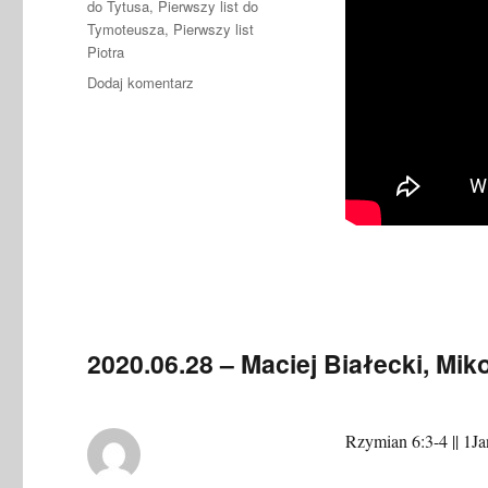
do Tytusa
,
Pierwszy list do
Tymoteusza
,
Pierwszy list
Piotra
do
Dodaj komentarz
2021.09.25
–
Krzysztof
Wantuch
–
Po
co
nam
starsi
zboru?
2020.06.28 – Maciej Białecki, Mi
Rzymian 6:3-4 || 1Ja