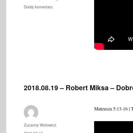
do
Dodaj komentarz
2019.11.10
–
Ken
Brownd
–
Historia
Nehemiasza,
cz.4
2018.08.19 – Robert Miksa – Dobr
Mateusza 5:13-16 | T
Autor
Zuzanna Wołowicz
Data