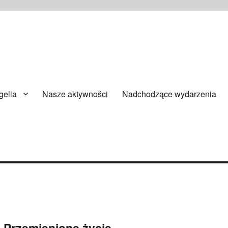
ańsku
elia
Nasze aktywności
Nadchodzące wydarzenia
– Przemienione życie