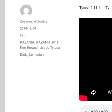
Tytusa 2:11-14 | Tyt
Autor
Zuzanna Wołowicz
Data
2019-12-08
publikacji
Format
Film
Kategorie
KAZANIA
,
KAZANIA 2019
,
Ken Brownd
,
List do Tytusa
do
Dodaj komentarz
2019.12.08
–
Ken
Brownd