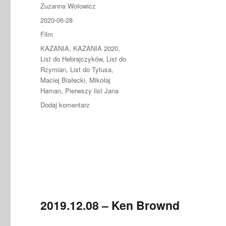
Autor
Zuzanna Wołowicz
Data
2020-06-28
publikacji
Format
Film
Kategorie
KAZANIA
,
KAZANIA 2020
,
List do Hebrajczyków
,
List do
Rzymian
,
List do Tytusa
,
Maciej Białecki
,
Mikołaj
Haman
,
Pierwszy list Jana
do
Dodaj komentarz
2020.06.28
–
Maciej
Białecki,
Mikołaj
Haman
2019.12.08 – Ken Brownd