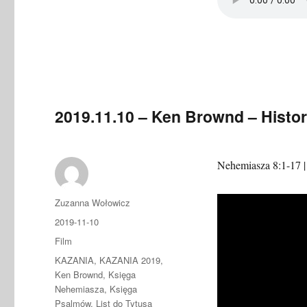
2019.11.10 – Ken Brownd – Histor
Nehemiasza 8:1-17 | 
Autor
Zuzanna Wołowicz
Data
2019-11-10
publikacji
Format
Film
Kategorie
KAZANIA
,
KAZANIA 2019
,
Ken Brownd
,
Księga
Nehemiasza
,
Księga
Psalmów
,
List do Tytusa