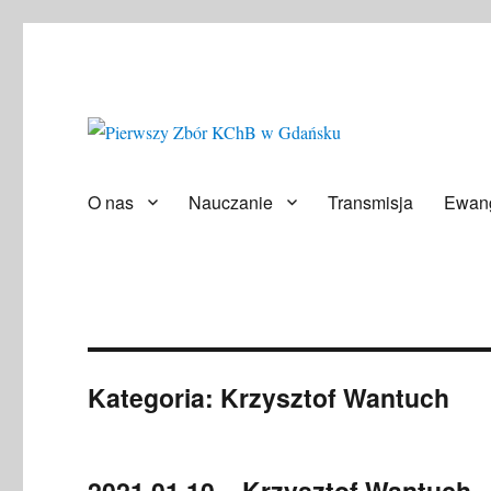
Społeczność ludzi wierzących
Pierwszy Zbór KChB w Gd
O nas
Nauczanie
Transmisja
Ewang
Kategoria:
Krzysztof Wantuch
2021.01.10 – Krzysztof Wantuch