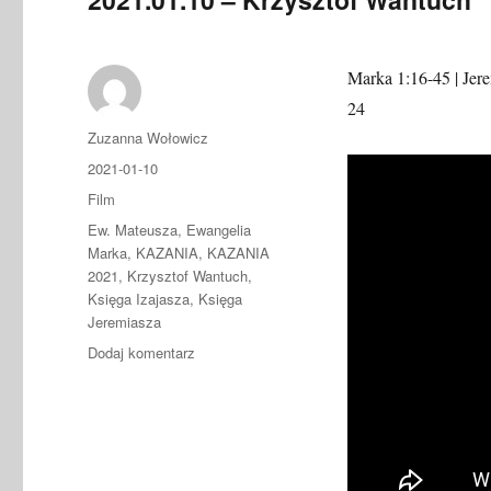
Marka 1:16-45 | Jere
24
Autor
Zuzanna Wołowicz
Data
2021-01-10
publikacji
Format
Film
Kategorie
Ew. Mateusza
,
Ewangelia
Marka
,
KAZANIA
,
KAZANIA
2021
,
Krzysztof Wantuch
,
Księga Izajasza
,
Księga
Jeremiasza
do
Dodaj komentarz
2021.01.10
–
Krzysztof
Wantuch