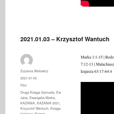
2021.01.03 – Krzysztof Wantuch
Marka 1:1-15 | Rodza
7:12-13 | Malachiasza
Autor
Zuzanna Wołowicz
Izajasza 63:17-64:4
Data
2021-01-03
publikacji
Format
Film
Kategorie
Druga Księga Samuela
,
Ew.
Jana
,
Ewangelia Marka
,
KAZANIA
,
KAZANIA 2021
,
Krzysztof Wantuch
,
Księga
Izajasza
,
Księga