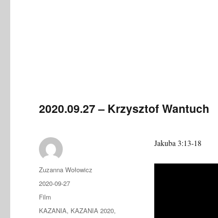
Krzysztof
Wantuch
2020.09.27 – Krzysztof Wantuch
Jakuba 3:13-18
Autor
Zuzanna Wołowicz
Data
2020-09-27
publikacji
Format
Film
Kategorie
KAZANIA
,
KAZANIA 2020
,