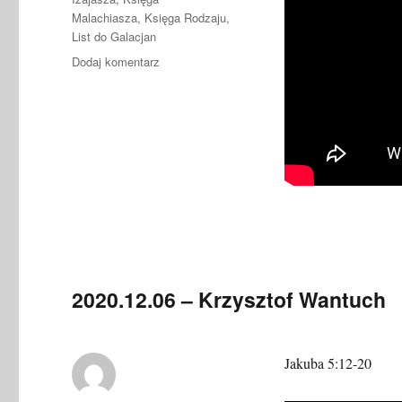
Malachiasza
,
Księga Rodzaju
,
List do Galacjan
do
Dodaj komentarz
2021.01.03
–
Krzysztof
Wantuch
2020.12.06 – Krzysztof Wantuch
Jakuba 5:12-20