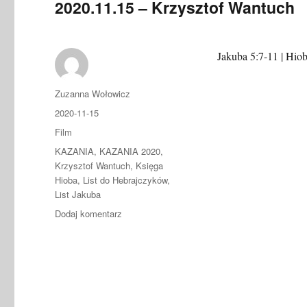
2020.11.15 – Krzysztof Wantuch
Jakuba 5:7-11 | Hio
Autor
Zuzanna Wołowicz
Data
2020-11-15
publikacji
Format
Film
Kategorie
KAZANIA
,
KAZANIA 2020
,
Krzysztof Wantuch
,
Księga
Hioba
,
List do Hebrajczyków
,
List Jakuba
do
Dodaj komentarz
2020.11.15
–
Krzysztof
Wantuch