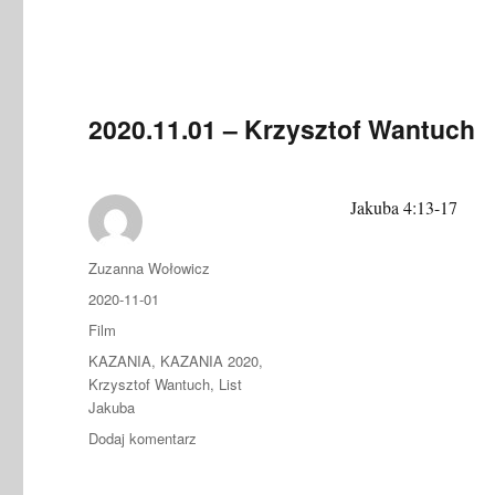
2020.11.01 – Krzysztof Wantuch
Jakuba 4:13-17
Autor
Zuzanna Wołowicz
Data
2020-11-01
publikacji
Format
Film
Kategorie
KAZANIA
,
KAZANIA 2020
,
Krzysztof Wantuch
,
List
Jakuba
do
Dodaj komentarz
2020.11.01
–