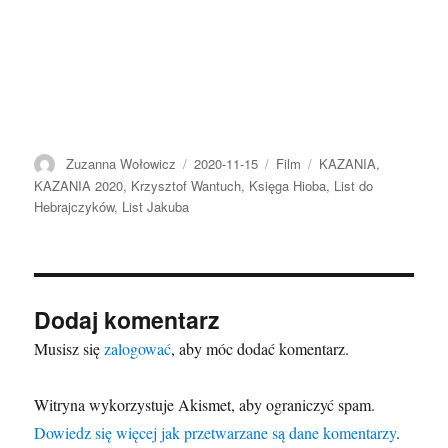
Autor
Data
Format
Kategorie
Zuzanna Wołowicz
2020-11-15
Film
KAZANIA
,
publikacji
KAZANIA 2020
,
Krzysztof Wantuch
,
Księga Hioba
,
List do
Hebrajczyków
,
List Jakuba
Dodaj komentarz
Musisz się
zalogować
, aby móc dodać komentarz.
Witryna wykorzystuje Akismet, aby ograniczyć spam.
Dowiedz się więcej jak przetwarzane są dane komentarzy
.