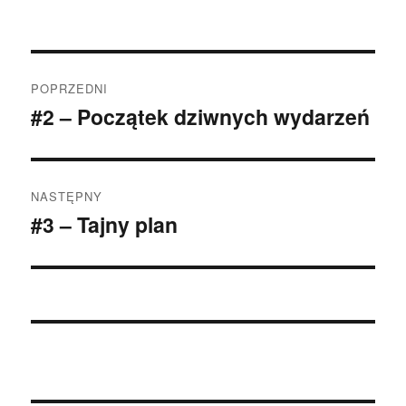
Nawigacja
POPRZEDNI
wpisu
#2 – Początek dziwnych wydarzeń
Poprzedni
wpis:
NASTĘPNY
#3 – Tajny plan
Następny
wpis: