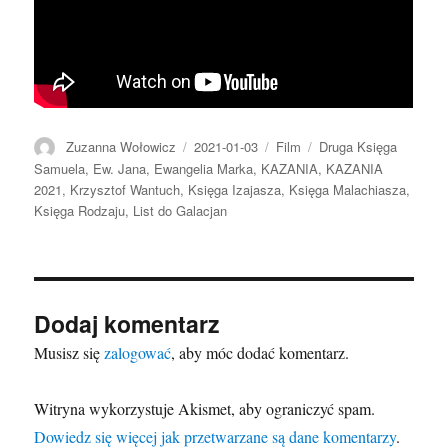
Autor
Data
Format
Kategorie
Zuzanna Wołowicz
2021-01-03
Film
Druga Księga
publikacji
Samuela
,
Ew. Jana
,
Ewangelia Marka
,
KAZANIA
,
KAZANIA
2021
,
Krzysztof Wantuch
,
Księga Izajasza
,
Księga Malachiasza
,
Księga Rodzaju
,
List do Galacjan
Dodaj komentarz
Musisz się
zalogować
, aby móc dodać komentarz.
Witryna wykorzystuje Akismet, aby ograniczyć spam.
Dowiedz się więcej jak przetwarzane są dane komentarzy
.