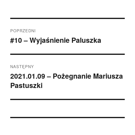
Nawigacja
POPRZEDNI
wpisu
#10 – Wyjaśnienie Paluszka
Poprzedni
wpis:
NASTĘPNY
2021.01.09 – Pożegnanie Mariusza
Następny
Pastuszki
wpis: