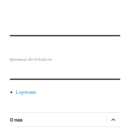
Informacje dla Uchodźców
Logowanie
rozwiń
O nas
menu
potomne