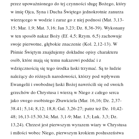
przez upoważnionego do tej czynności sługę Bożego, który
w imię Ojca, Syna i Ducha Świętego jedno­krotnie zanurza
wierzącego w wodzie i zaraz go z niej podnosi (Mat. 3,13-
15; Mar. 1,9; Mat. 3,16; Jan 3,23; Dz. 8,36-39). Wykonany
w ten sposób nakaz Boży (Ef. 4,5; Rzym. 6,5) zachowuje
swoje pierwotne, głębokie znaczenie (Kol. 2,12-13). W
Piśmie Świętym znajdujemy do­kładne opisy charakteru
osób, które mają się temu nakazowi poddać i z
wdzięcznością się tego środka łaski trzymać. Są to ludzie
należący do różnych narodowości, którzy pod wpływem
Ewangelii i swobodnej łaski Bożej nawrócili się od swoich
grzechów do Chrystusa i wierzą w Niego z całego serca
jako swego osobistego Zbawiciela (Mar. 16,16; Dz. 2,37-
38.41; 5,14; 8,12; 18,8; Gal. 3,26-27; patrz też Dz. 10,42-
48; 16,13-15.30.34; Mat. 3,1-9; Mar. 1,5; Łuk. 3,3; Dz.
13,24). Chrzest jest pierwszym wyrazem wiary w Chrystusa
i miłości wobec Niego, pierwszym krokiem posłuszeństwa