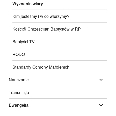
Wyznanie wiary
Kim jesteśmy i w co wierzymy?
Kościół Chrześcijan Baptystów w RP
Baptyści TV
RODO
Standardy Ochrony Małolenich
rozwiń
Nauczanie
menu
potomne
Transmisja
rozwiń
Ewangelia
menu
potomne