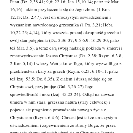
Panu (Dz. 2,38.41; 9,6; 22,16; Jan 15,10.14; patrz też Mar.
16,16) i aktem przyłączenia się do Jego zboru (1 Kor.
12,13; Dz. 2,47). Jest on uroczystym oświadczeniem i
wyznaniem nawróconego grzesznika (1 Ptr. 3,21; Hebr.
10,22-23; 4,14), który wreszcie poznał okropność grzechu i
swój stan potępienia (Dz. 2,36-37; 9,5-6.9; 16,29-30; patrz
też Mat. 3,6), a teraz całą swoją nadzieję pokłada w śmierci i
zmartwychwstaniu Jezusa Chrystusa (Dz. 2,38; Rzym. 6,3.8;
2 Kor. 5,14) i wierzy Weń jako w Tego, który wyzwolił go z
przekleństwa i kary za grzech (Rzym. 6,23; 6,10-11; patrz
też Izaj. 53,5; Dz. 8,35). Z ciałem i duszą oddaje się on
Chrystusowi, przyjmując (Gal. 3,26-27) Jego
sprawiedliwość i moc (Izaj. 45,23-24). Odtąd na zawsze
umiera w nim stara, grzeszna natura (stary człowiek) i
pojawia się pragnienie prowadzenia nowego życia z
Chrystusem (Rzym. 6,4-6). Chrzest jest także uroczystym
oświadczeniem i zapewnieniem ze strony Boga, że przez
przyjęcie chrztu człowiek ukrył się w Chrystusie Jezusie