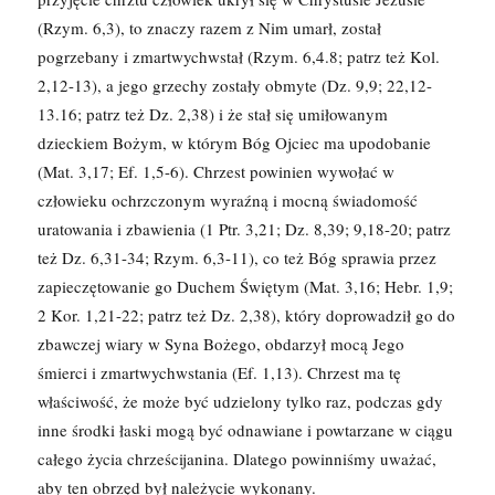
(Rzym. 6,3), to znaczy razem z Nim umarł, został
pogrzebany i zmartwychwstał (Rzym. 6,4.8; patrz też Kol.
2,12-13), a jego grzechy zostały obmyte (Dz. 9,9; 22,12-
13.16; patrz też Dz. 2,38) i że stał się umiłowanym
dzieckiem Bożym, w którym Bóg Ojciec ma upodobanie
(Mat. 3,17; Ef. 1,5-6). Chrzest powinien wywołać w
człowieku ochrzczonym wyraźną i mocną świadomość
uratowania i zbawienia (1 Ptr. 3,21; Dz. 8,39; 9,18-20; patrz
też Dz. 6,31-34; Rzym. 6,3-11), co też Bóg sprawia przez
zapieczętowanie go Duchem Świętym (Mat. 3,16; Hebr. 1,9;
2 Kor. 1,21-22; patrz też Dz. 2,38), który doprowadził go do
zbawczej wiary w Syna Bożego, obdarzył mocą Jego
śmierci i zmartwychwstania (Ef. 1,13). Chrzest ma tę
właściwość, że może być udzielony tylko raz, podczas gdy
inne środki łaski mogą być odnawiane i powtarzane w ciągu
całego życia chrześcijanina. Dlatego powinniśmy uważać,
aby ten obrzęd był należycie wykonany.