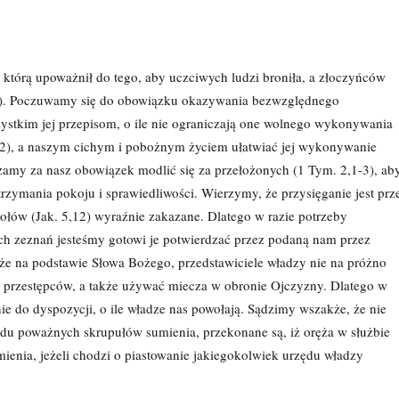
którą upoważnił do tego, aby uczciwych ludzi broniła, a złoczyńców
,18). Poczuwamy się do obowiązku okazywania bezwzględnego
szystkim jej przepisom, o ile nie ograniczają one wolnego wykonywania
42), a naszym cichym i pobożnym życiem ułatwiać jej wykonywanie
amy za nasz obowiązek modlić się za przełożonych (1 Tym. 2,1-3), ab
rzymania pokoju i sprawiedliwości. Wierzymy, że przysięganie jest prz
tołów (Jak. 5,12) wyraźnie zakazane. Dlatego w razie potrzeby
ch zeznań jesteśmy gotowi je potwierdzać przez podaną nam przez
 że na podstawie Słowa Bożego, przedstawiciele władzy nie na próżno
ć przestępców, a także używać miecza w obronie Ojczyzny. Dlatego w
ie do dyspozycji, o ile władze nas powołają. Sądzimy wszakże, że nie
du poważnych skrupułów sumienia, przekonane są, iż oręża w służbie
ienia, jeżeli chodzi o piastowanie jakiegokolwiek urzędu władzy