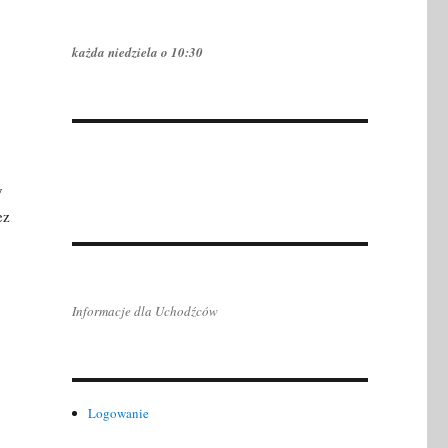
każda niedziela o 10:30
y
ez
Informacje dla Uchodźców
Logowanie