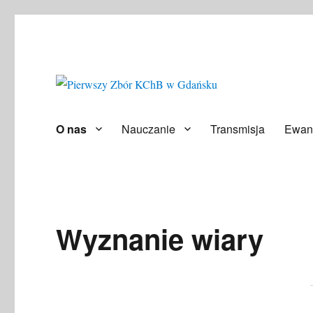
Społeczność ludzi wierzących
Pierwszy Zbór KChB w Gd
O nas
Nauczanie
Transmisja
Ewan
Wyznanie wiary