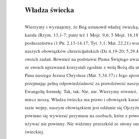
Władza świecka
Wierzymy i wyznajemy, że Bóg ustanowił władzę świecką, 
karała (Rzym. 13,1-7; patrz też 1 Mojż. 9,6; 5 Mojż. 16
posłuszeństwa (1 Ptr. 2,13-14.17; Tyt. 3,1; Mat. 22,21) w
naszych obowiązków chrześcijańskich (Dz.4,19-20; 5,29.
swoich zadań. Również na podstawie Pisma Świętego uważ
ze swoich uprawnień korzystali zgodnie z wolą Bożą dla ut
Pana naszego Jezusa Chrystusa (Mat. 5,34.37) i Jego apos
przejmując pełną odpowiedzialność za prawdziwość naszy
Ewangelię formułę: Tak, tak; Nie, nie. Wierzymy również,
miecz noszą. Wła­dza świecka ma prawo i obowiązek kara
razie wojny, naszym obowiązkiem jest oddanie się Ojczyźn
powinno się wywierać przymusu na oso­bach, które z powo
używać nie powinny. Nie widzimy przeszkód ze strony sum
świeckiej.