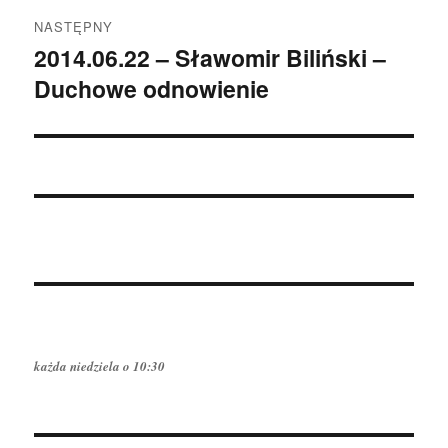
NASTĘPNY
2014.06.22 – Sławomir Biliński –
Następny
Duchowe odnowienie
wpis:
każda niedziela o 10:30