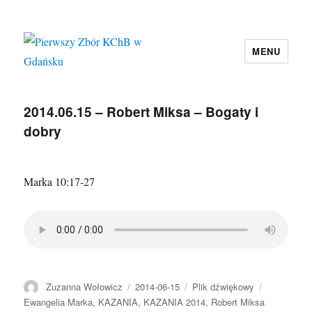
MENU
Pierwszy Zbór KChB w Gdańsku
2014.06.15 – Robert Miksa – Bogaty i
dobry
Marka 10:17-27
Autor
Data
Format
Kategorie
Zuzanna Wołowicz
2014-06-15
Plik dźwiękowy
publikacji
Ewangelia Marka
,
KAZANIA
,
KAZANIA 2014
,
Robert Miksa