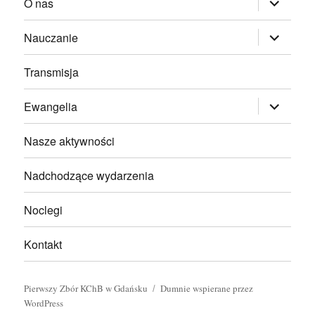
O nas
menu
potomne
rozwiń
Nauczanie
menu
potomne
Transmisja
rozwiń
Ewangelia
menu
potomne
Nasze aktywności
Nadchodzące wydarzenia
Noclegi
Kontakt
Pierwszy Zbór KChB w Gdańsku
Dumnie wspierane przez
WordPress