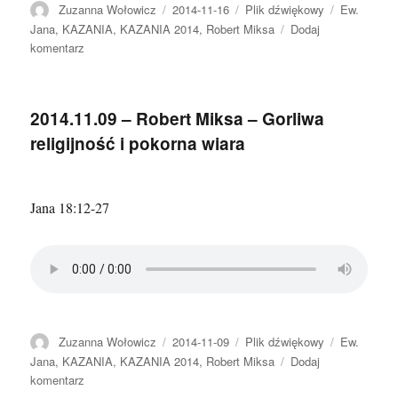
Autor
Data
Format
Kategorie
Zuzanna Wołowicz
2014-11-16
Plik dźwiękowy
Ew.
publikacji
Jana
,
KAZANIA
,
KAZANIA 2014
,
Robert Miksa
Dodaj
do
komentarz
2014.11.16
–
Robert
2014.11.09 – Robert Miksa – Gorliwa
Miksa
religijność i pokorna wiara
–
Patrzmy
na
to,
Jana 18:12-27
co
prawdziwe
Autor
Data
Format
Kategorie
Zuzanna Wołowicz
2014-11-09
Plik dźwiękowy
Ew.
publikacji
Jana
,
KAZANIA
,
KAZANIA 2014
,
Robert Miksa
Dodaj
do
komentarz
2014.11.09