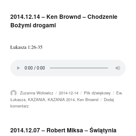
–
Robert
2014.12.14 – Ken Brownd – Chodzenie
Miksa
Bożymi drogami
–
Czy
idziesz
za
Łukasza 1:26-35
prawdą?
Autor
Data
Format
Kategorie
Zuzanna Wołowicz
2014-12-14
Plik dźwiękowy
Ew.
publikacji
Łukasza
,
KAZANIA
,
KAZANIA 2014
,
Ken Brownd
Dodaj
do
komentarz
2014.12.14
–
Ken
2014.12.07 – Robert Miksa – Świątynia
Brownd