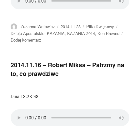
Autor
Data
Format
Kategorie
Zuzanna Wołowicz
2014-11-23
Plik dźwiękowy
publikacji
Dzieje Apostolskie
,
KAZANIA
,
KAZANIA 2014
,
Ken Brownd
do
Dodaj komentarz
2014.11.23
–
Ken
2014.11.16 – Robert Miksa – Patrzmy na
Brownd
to, co prawdziwe
–
Nie
poddawaj
się
Jana 18:28-38