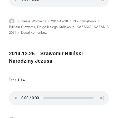
Autor
Data
Format
Kategorie
Zuzanna Wołowicz
2014-12-28
Plik dźwiękowy
publikacji
Biliński Sławomir
,
Druga Księga Królewska
,
KAZANIA
,
KAZANIA
do
2014
Dodaj komentarz
2014.12.28
–
Sławomir
2014.12.25 – Sławomir Biliński –
Biliński
Narodziny Jezusa
–
Skuteczna
wiara
Jana 1:14