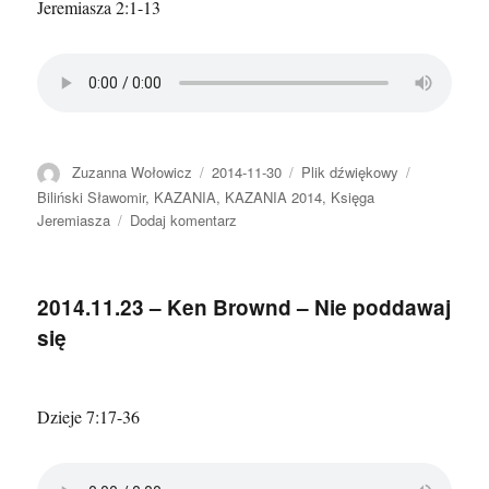
Jeremiasza 2:1-13
Autor
Data
Format
Kategorie
Zuzanna Wołowicz
2014-11-30
Plik dźwiękowy
publikacji
Biliński Sławomir
,
KAZANIA
,
KAZANIA 2014
,
Księga
do
Jeremiasza
Dodaj komentarz
2014.11.30
–
Sławomir
2014.11.23 – Ken Brownd – Nie poddawaj
Biliński
się
–
Co
gasi
moje
Dzieje 7:17-36
pragnienie?