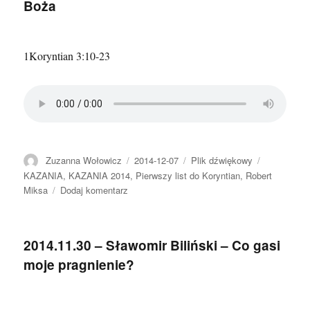
Boża
–
Chodzenie
Bożymi
drogami
1Koryntian 3:10-23
Autor
Data
Format
Kategorie
Zuzanna Wołowicz
2014-12-07
Plik dźwiękowy
publikacji
KAZANIA
,
KAZANIA 2014
,
Pierwszy list do Koryntian
,
Robert
do
Miksa
Dodaj komentarz
2014.12.07
–
Robert
2014.11.30 – Sławomir Biliński – Co gasi
Miksa
moje pragnienie?
–
Świątynia
Boża