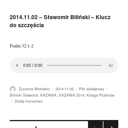
–
Robert
2014.11.02 – Sławomir Biliński – Klucz
Miksa
do szczęścia
–
Gorliwa
religijność
i
Psalm 32:1-2
pokorna
wiara
Autor
Data
Format
Kategorie
Zuzanna Wołowicz
2014-11-02
Plik dźwiękowy
publikacji
Biliński Sławomir
,
KAZANIA
,
KAZANIA 2014
,
Księga Psalmów
do
Dodaj komentarz
2014.11.02
–
Sławomir
Nawigacja
Biliński