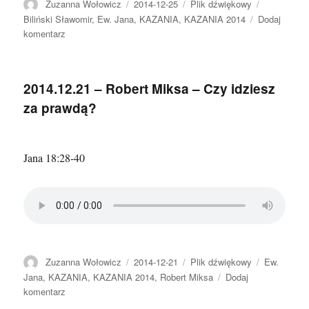
Autor
Data
Format
Kategorie
Zuzanna Wołowicz
2014-12-25
Plik dźwiękowy
publikacji
Biliński Sławomir
,
Ew. Jana
,
KAZANIA
,
KAZANIA 2014
Dodaj
do
komentarz
2014.12.25
–
Sławomir
2014.12.21 – Robert Miksa – Czy idziesz
Biliński
za prawdą?
–
Narodziny
Jezusa
Jana 18:28-40
Autor
Data
Format
Kategorie
Zuzanna Wołowicz
2014-12-21
Plik dźwiękowy
Ew.
publikacji
Jana
,
KAZANIA
,
KAZANIA 2014
,
Robert Miksa
Dodaj
do
komentarz
2014.12.21