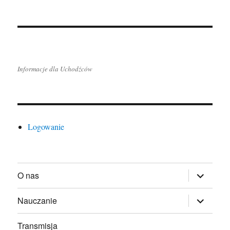
Informacje dla Uchodźców
Logowanie
rozwiń
O nas
menu
potomne
rozwiń
Nauczanie
menu
potomne
Transmisja