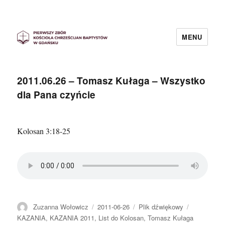
MENU
Pierwszy Zbór KChB w Gdańsku
2011.06.26 – Tomasz Kułaga – Wszystko
dla Pana czyńcie
Kolosan 3:18-25
Autor
Data
Format
Kategorie
Zuzanna Wołowicz
2011-06-26
Plik dźwiękowy
publikacji
KAZANIA
,
KAZANIA 2011
,
List do Kolosan
,
Tomasz Kułaga