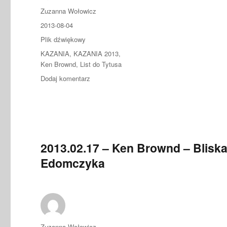
Autor
Zuzanna Wołowicz
Data
2013-08-04
publikacji
Format
Plik dźwiękowy
Kategorie
KAZANIA
,
KAZANIA 2013
,
Ken Brownd
,
List do Tytusa
do
Dodaj komentarz
2013.08.04
–
Ken
Brownd
–
Charakter,
2013.02.17 – Ken Brownd – Bliska
w
Edomczyka
którym
Bóg
ma
upodobanie
Autor
Zuzanna Wołowicz