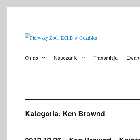
Społeczność ludzi wierzących
Pierwszy Zbór KChB w Gd
O nas
Nauczanie
Transmisja
Ewang
Kategoria:
Ken Brownd
2013.12.25 – Ken Brownd – Książ