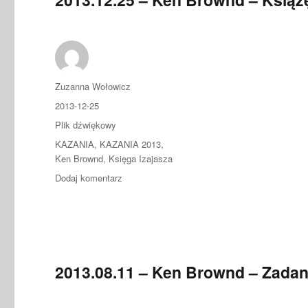
Autor
Zuzanna Wołowicz
Data
2013-12-25
publikacji
Format
Plik dźwiękowy
Kategorie
KAZANIA
,
KAZANIA 2013
,
Ken Brownd
,
Księga Izajasza
do
Dodaj komentarz
2013.12.25
–
Ken
Brownd
–
Książę
2013.08.11 – Ken Brownd – Zadan
Pokoju