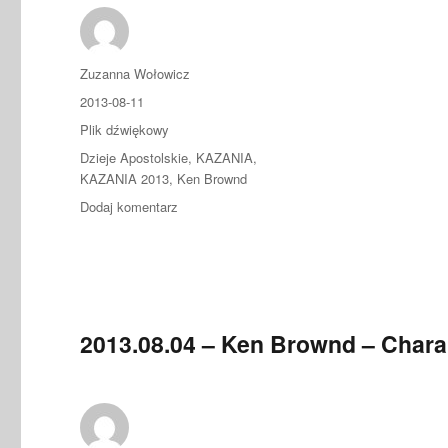
Autor
Zuzanna Wołowicz
Data
2013-08-11
publikacji
Format
Plik dźwiękowy
Kategorie
Dzieje Apostolskie
,
KAZANIA
,
KAZANIA 2013
,
Ken Brownd
do
Dodaj komentarz
2013.08.11
–
Ken
Brownd
–
Zadania
2013.08.04 – Ken Brownd – Char
starszych
Zboru