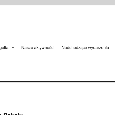
ańsku
elia
Nasze aktywności
Nadchodzące wydarzenia
ę Pokoju