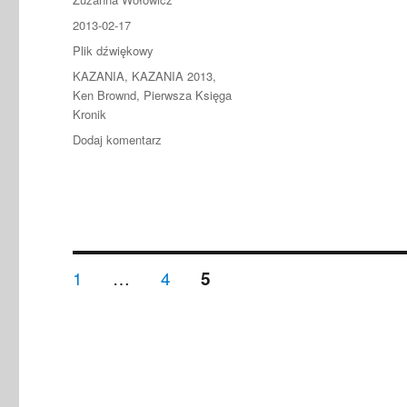
Data
2013-02-17
publikacji
Format
Plik dźwiękowy
Kategorie
KAZANIA
,
KAZANIA 2013
,
Ken Brownd
,
Pierwsza Księga
Kronik
do
Dodaj komentarz
2013.02.17
–
Ken
Brownd
–
Bliska
Nawigacja
relacja
STRONA
STRONA
1
…
4
STRONA
5
z
po
Bogiem:
przykład
Obeda
wpisach
Edomczyka