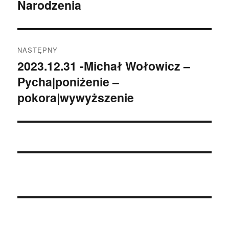
Narodzenia
wpis:
NASTĘPNY
2023.12.31 -Michał Wołowicz –
Następny
Pycha|poniżenie –
wpis:
pokora|wywyższenie