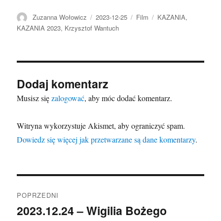
Autor
Data
Format
Kategorie
Zuzanna Wołowicz
2023-12-25
Film
KAZANIA
,
publikacji
KAZANIA 2023
,
Krzysztof Wantuch
Dodaj komentarz
Musisz się
zalogować
, aby móc dodać komentarz.
Witryna wykorzystuje Akismet, aby ograniczyć spam.
Dowiedz się więcej jak przetwarzane są dane komentarzy
.
Nawigacja
POPRZEDNI
wpisu
2023.12.24 – Wigilia Bożego
Poprzedni