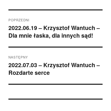
Nawigacja
POPRZEDNI
wpisu
2022.06.19 – Krzysztof Wantuch –
Poprzedni
Dla mnie łaska, dla innych sąd!
wpis:
NASTĘPNY
2022.07.03 – Krzysztof Wantuch –
Następny
Rozdarte serce
wpis: