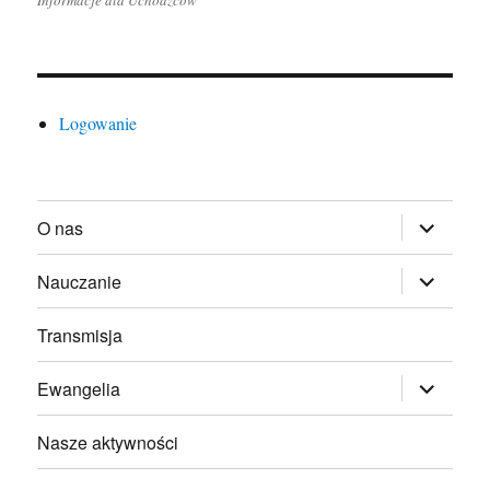
Informacje dla Uchodźców
Logowanie
rozwiń
O nas
menu
potomne
rozwiń
Nauczanie
menu
potomne
Transmisja
rozwiń
Ewangelia
menu
potomne
Nasze aktywności