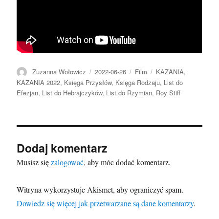
Autor
Data
Format
Kategorie
Zuzanna Wołowicz
2022-06-26
Film
KAZANIA
,
publikacji
KAZANIA 2022
,
Księga Przysłów
,
Księga Rodzaju
,
List do
Efezjan
,
List do Hebrajczyków
,
List do Rzymian
,
Roy Stiff
Dodaj komentarz
Musisz się
zalogować
, aby móc dodać komentarz.
Witryna wykorzystuje Akismet, aby ograniczyć spam.
Dowiedz się więcej jak przetwarzane są dane komentarzy
.