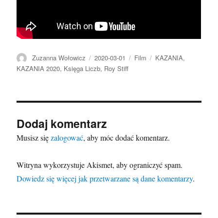
Autor
Data
Format
Kategorie
Zuzanna Wołowicz
2020-03-01
Film
KAZANIA
,
publikacji
KAZANIA 2020
,
Księga Liczb
,
Roy Stiff
Dodaj komentarz
Musisz się
zalogować
, aby móc dodać komentarz.
Witryna wykorzystuje Akismet, aby ograniczyć spam.
Dowiedz się więcej jak przetwarzane są dane komentarzy
.