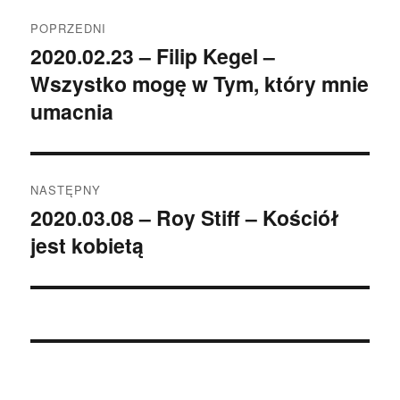
Nawigacja
POPRZEDNI
wpisu
2020.02.23 – Filip Kegel –
Poprzedni
Wszystko mogę w Tym, który mnie
wpis:
umacnia
NASTĘPNY
2020.03.08 – Roy Stiff – Kościół
Następny
jest kobietą
wpis: