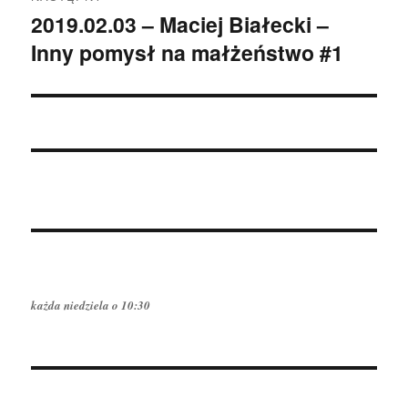
2019.02.03 – Maciej Białecki –
Następny
Inny pomysł na małżeństwo #1
wpis:
każda niedziela o 10:30