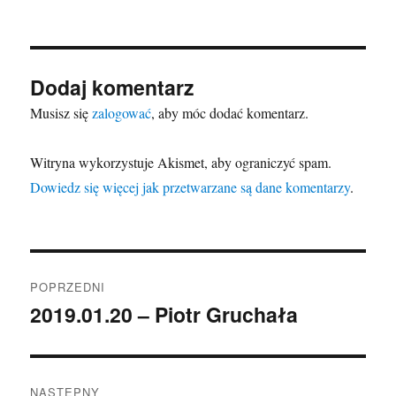
Dodaj komentarz
Musisz się
zalogować
, aby móc dodać komentarz.
Witryna wykorzystuje Akismet, aby ograniczyć spam.
Dowiedz się więcej jak przetwarzane są dane komentarzy
.
Nawigacja
POPRZEDNI
wpisu
2019.01.20 – Piotr Gruchała
Poprzedni
wpis:
NASTĘPNY