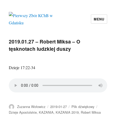
MENU
Pierwszy Zbór KChB w Gdańsku
2019.01.27 – Robert Miksa – O
tęsknotach ludzkiej duszy
Dzieje 17:22-34
Autor
Data
Format
Kategorie
Zuzanna Wołowicz
2019-01-27
Plik dźwiękowy
publikacji
Dzieje Apostolskie
,
KAZANIA
,
KAZANIA 2019
,
Robert Miksa