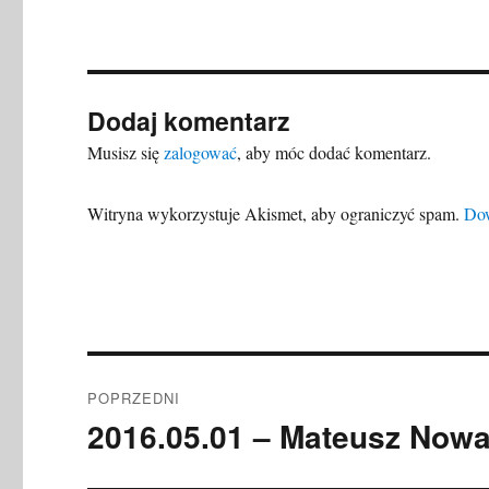
Dodaj komentarz
Musisz się
zalogować
, aby móc dodać komentarz.
Witryna wykorzystuje Akismet, aby ograniczyć spam.
Dow
Nawigacja
POPRZEDNI
wpisu
2016.05.01 – Mateusz Nowac
Poprzedni
wpis: