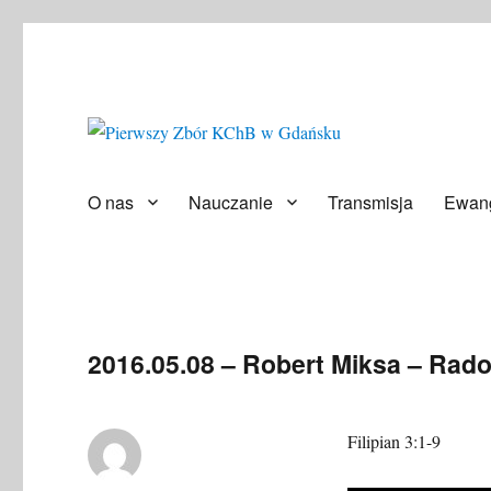
Społeczność ludzi wierzących
Pierwszy Zbór KChB w Gd
O nas
Nauczanie
Transmisja
Ewang
2016.05.08 – Robert Miksa – Rad
Filipian 3:1-9