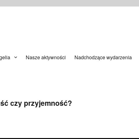
ańsku
elia
Nasze aktywności
Nadchodzące wydarzenia
ość czy przyjemność?