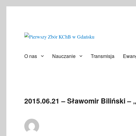
Społeczność ludzi wierzących
Pierwszy Zbór KChB w Gd
O nas
Nauczanie
Transmisja
Ewang
2015.06.21 – Sławomir Biliński –