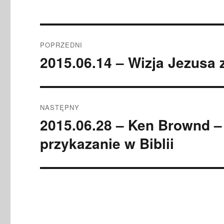
Nawigacja
POPRZEDNI
wpisu
2015.06.14 – Wizja Jezusa 
Poprzedni
wpis:
NASTĘPNY
2015.06.28 – Ken Brownd –
Następny
wpis:
przykazanie w Biblii