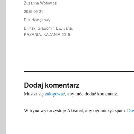
Autor
Zuzanna Wołowicz
Data
2015-06-21
publikacji
Format
Plik dźwiękowy
Kategorie
Biliński Sławomir
,
Ew. Jana
,
KAZANIA
,
KAZANIA 2015
Dodaj komentarz
Musisz się
zalogować
, aby móc dodać komentarz.
Witryna wykorzystuje Akismet, aby ograniczyć spam.
Dow