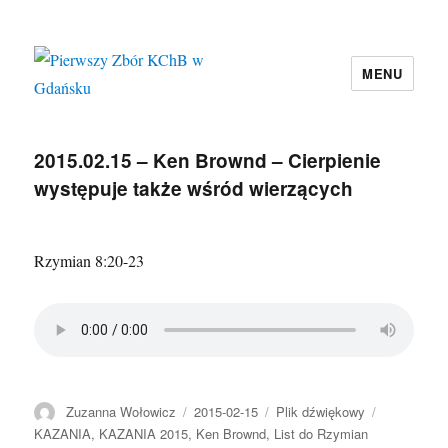
MENU
Pierwszy Zbór KChB w Gdańsku
2015.02.15 – Ken Brownd – Cierpienie
występuje także wśród wierzących
Rzymian 8:20-23
Autor
Data
Format
Kategorie
Zuzanna Wołowicz
2015-02-15
Plik dźwiękowy
publikacji
KAZANIA
,
KAZANIA 2015
,
Ken Brownd
,
List do Rzymian