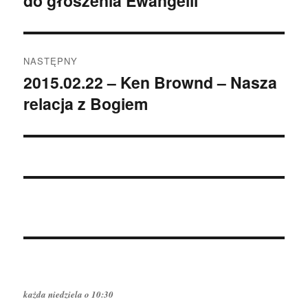
do głoszenia Ewangelii
NASTĘPNY
2015.02.22 – Ken Brownd – Nasza
Następny
relacja z Bogiem
wpis:
każda niedziela o 10:30