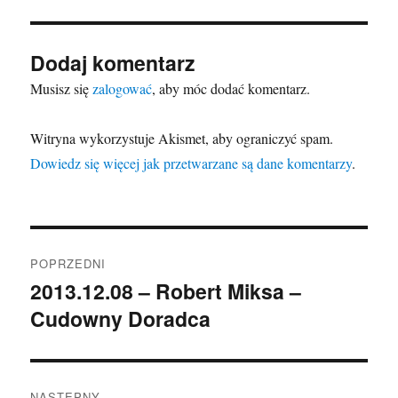
Dodaj komentarz
Musisz się
zalogować
, aby móc dodać komentarz.
Witryna wykorzystuje Akismet, aby ograniczyć spam.
Dowiedz się więcej jak przetwarzane są dane komentarzy
.
Nawigacja
POPRZEDNI
wpisu
2013.12.08 – Robert Miksa –
Poprzedni
Cudowny Doradca
wpis:
NASTĘPNY