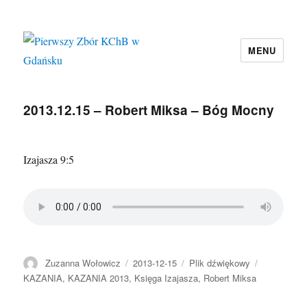
MENU
Pierwszy Zbór KChB w Gdańsku
2013.12.15 – Robert Miksa – Bóg Mocny
Izajasza 9:5
Autor
Data
Format
Kategorie
Zuzanna Wołowicz
2013-12-15
Plik dźwiękowy
publikacji
KAZANIA
,
KAZANIA 2013
,
Księga Izajasza
,
Robert Miksa