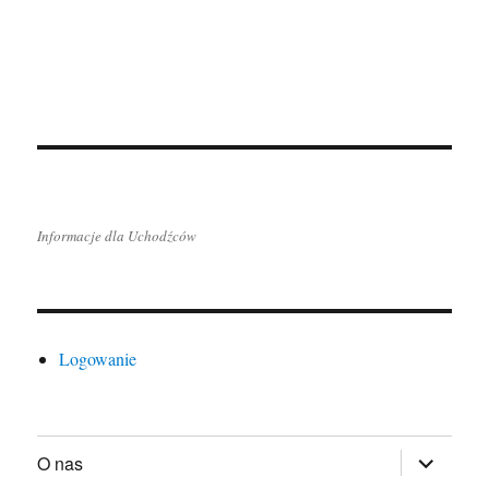
Informacje dla Uchodźców
Logowanie
rozwiń
O nas
menu