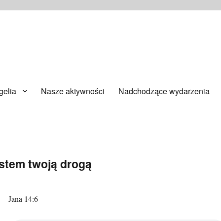
ańsku
elia
Nasze aktywności
Nadchodzące wydarzenia
estem twoją drogą
Jana 14:6