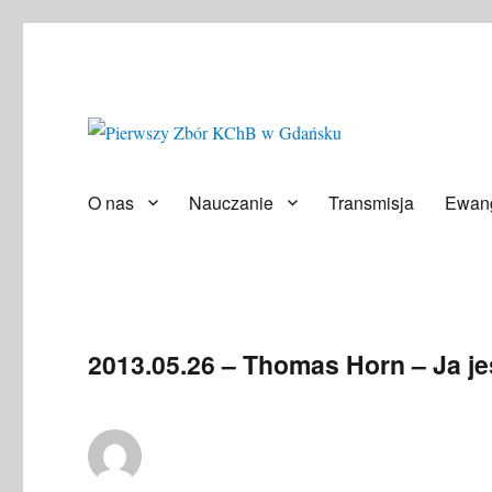
Społeczność ludzi wierzących
Pierwszy Zbór KChB w Gd
O nas
Nauczanie
Transmisja
Ewang
2013.05.26 – Thomas Horn – Ja j