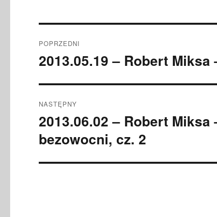
Nawigacja
POPRZEDNI
wpisu
2013.05.19 – Robert Miksa 
Poprzedni
wpis:
NASTĘPNY
2013.06.02 – Robert Miksa 
Następny
wpis:
bezowocni, cz. 2