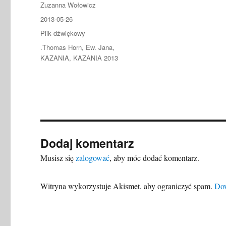
Autor
Zuzanna Wołowicz
Data
2013-05-26
publikacji
Format
Plik dźwiękowy
Kategorie
.Thomas Horn
,
Ew. Jana
,
KAZANIA
,
KAZANIA 2013
Dodaj komentarz
Musisz się
zalogować
, aby móc dodać komentarz.
Witryna wykorzystuje Akismet, aby ograniczyć spam.
Dow