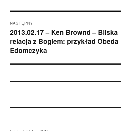
NASTĘPNY
2013.02.17 – Ken Brownd – Bliska
Następny
relacja z Bogiem: przykład Obeda
wpis:
Edomczyka