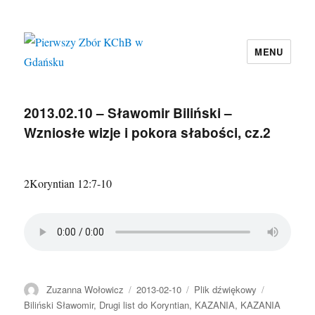
MENU
Pierwszy Zbór KChB w Gdańsku
2013.02.10 – Sławomir Biliński –
Wzniosłe wizje i pokora słabości, cz.2
2Koryntian 12:7-10
Autor
Data
Format
Kategorie
Zuzanna Wołowicz
2013-02-10
Plik dźwiękowy
publikacji
Biliński Sławomir
,
Drugi list do Koryntian
,
KAZANIA
,
KAZANIA