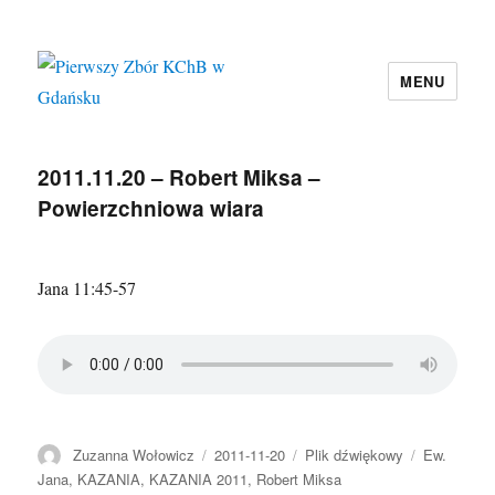
MENU
Pierwszy Zbór KChB w Gdańsku
2011.11.20 – Robert Miksa –
Powierzchniowa wiara
Jana 11:45-57
Autor
Data
Format
Kategorie
Zuzanna Wołowicz
2011-11-20
Plik dźwiękowy
Ew.
publikacji
Jana
,
KAZANIA
,
KAZANIA 2011
,
Robert Miksa