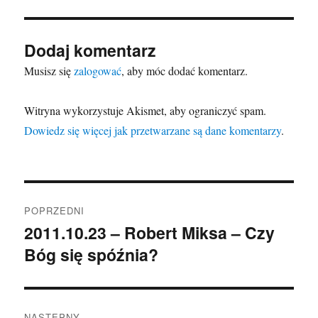
Dodaj komentarz
Musisz się
zalogować
, aby móc dodać komentarz.
Witryna wykorzystuje Akismet, aby ograniczyć spam.
Dowiedz się więcej jak przetwarzane są dane komentarzy
.
Nawigacja
POPRZEDNI
wpisu
2011.10.23 – Robert Miksa – Czy
Poprzedni
Bóg się spóźnia?
wpis:
NASTĘPNY