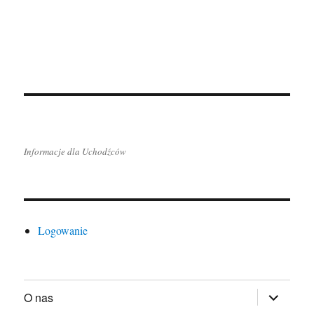
Informacje dla Uchodźców
Logowanie
rozwiń
O nas
menu