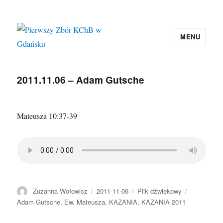
MENU
Pierwszy Zbór KChB w Gdańsku
2011.11.06 – Adam Gutsche
Mateusza 10:37-39
Autor
Data
Format
Kategorie
Zuzanna Wołowicz
2011-11-06
Plik dźwiękowy
publikacji
Adam Gutsche
,
Ew. Mateusza
,
KAZANIA
,
KAZANIA 2011