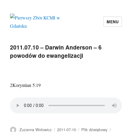
MENU
Pierwszy Zbór KChB w Gdańsku
2011.07.10 – Darwin Anderson – 6
powodów do ewangelizacji
2Koryntian 5:19
Autor
Data
Format
Kategorie
Zuzanna Wołowicz
2011-07-10
Plik dźwiękowy