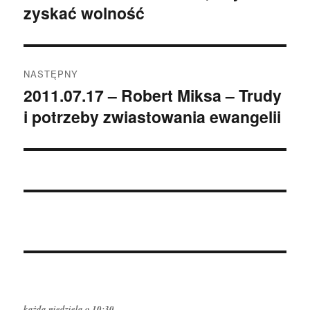
zyskać wolność
NASTĘPNY
2011.07.17 – Robert Miksa – Trudy
Następny
i potrzeby zwiastowania ewangelii
wpis:
każda niedziela o 10:30