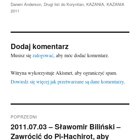
publikacji
Darwin Anderson
,
Drugi list do Koryntian
,
KAZANIA
,
KAZANIA
2011
Dodaj komentarz
Musisz się
zalogować
, aby móc dodać komentarz.
Witryna wykorzystuje Akismet, aby ograniczyć spam.
Dowiedz się więcej jak przetwarzane są dane komentarzy
.
Nawigacja
POPRZEDNI
wpisu
2011.07.03 – Sławomir Biliński –
Poprzedni
Zawrócić do Pi-Hachirot, aby
wpis: