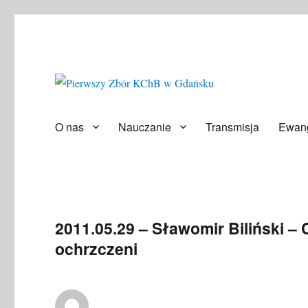
Społeczność ludzi wierzących
Pierwszy Zbór KChB w Gd
O nas
Nauczanie
Transmisja
Ewang
2011.05.29 – Sławomir Biliński – C
ochrzczeni