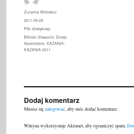
Autor
Zuzanna Wołowicz
Data
2011-05-29
publikacji
Format
Plik dźwiękowy
Kategorie
Biliński Sławomir
,
Dzieje
Apostolskie
,
KAZANIA
,
KAZANIA 2011
Dodaj komentarz
Musisz się
zalogować
, aby móc dodać komentarz.
Witryna wykorzystuje Akismet, aby ograniczyć spam.
Dow