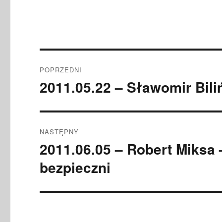
Nawigacja
POPRZEDNI
wpisu
2011.05.22 – Sławomir Bili
Poprzedni
wpis:
NASTĘPNY
2011.06.05 – Robert Miksa
Następny
wpis:
bezpieczni