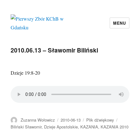
MENU
Pierwszy Zbór KChB w Gdańsku
2010.06.13 – Sławomir Biliński
Dzieje 19:8-20
Autor
Data
Format
Kategorie
Zuzanna Wołowicz
2010-06-13
Plik dźwiękowy
publikacji
Biliński Sławomir
,
Dzieje Apostolskie
,
KAZANIA
,
KAZANIA 2010