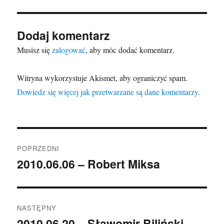
Dodaj komentarz
Musisz się
zalogować
, aby móc dodać komentarz.
Witryna wykorzystuje Akismet, aby ograniczyć spam.
Dowiedz się więcej jak przetwarzane są dane komentarzy
.
Nawigacja
POPRZEDNI
wpisu
2010.06.06 – Robert Miksa
Poprzedni
wpis:
NASTĘPNY
2010.06.20 – Sławomir Biliński –
Następny