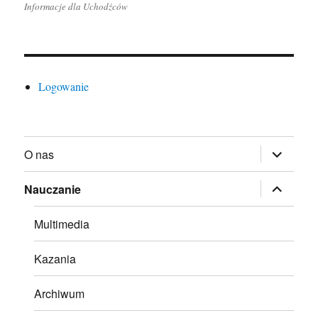
Informacje dla Uchodźców
Logowanie
rozwiń
O nas
menu
potomne
rozwiń
Nauczanie
menu
potomne
Multimedia
Kazania
Archiwum