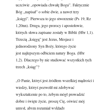
uczciwie „opowiada chwałę Boga”. Faktycznie
Bóg „napisał” o sobie dwie, a nawet trzy
„księgi”. Pierwsza to jego stworzenie (Ps 19, Rz
1,20nn). Druga, jego prorocy i apostołowie,
których słowa zapisane zostały w Biblii (Hbr 1,1).
Trzecią „księgą” jest Jezus, Mesjasz i
jednorodzony Syn Boży, którego życie
jest najlepszym odbiciem natury Boga. (Hbr
1,2). Dlaczego by nie studiować wszystkich tych
trzech „ksiąg”?
„O Panie, któryś jest źródłem wszelkiej mądrości i
wiedzy, któryś pozwolił mi zdobywać
wykształcenie po to, żebym mógł prowadzić
dobre i święte życie, proszę Cię, oświeć mój
umysł, abym rozumiał wykłady