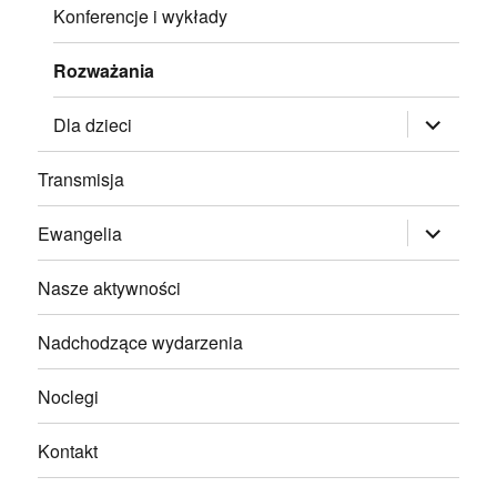
Konferencje i wykłady
Rozważania
rozwiń
Dla dzieci
menu
potomne
Transmisja
rozwiń
Ewangelia
menu
potomne
Nasze aktywności
Nadchodzące wydarzenia
Noclegi
Kontakt