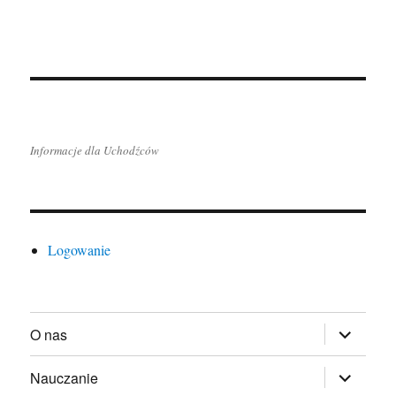
Informacje dla Uchodźców
Logowanie
rozwiń
O nas
menu
potomne
rozwiń
Nauczanie
menu