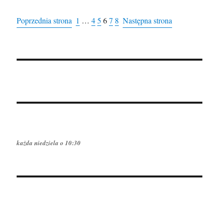
Poprzednia strona
1
…
4
5
6
7
8
Następna strona
każda niedziela o 10:30