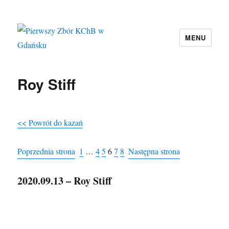
MENU
Pierwszy Zbór KChB w Gdańsku
Roy Stiff
<< Powrót do kazań
Poprzednia strona
1
…
4
5
6
7
8
Następna strona
2020.09.13 – Roy Stiff