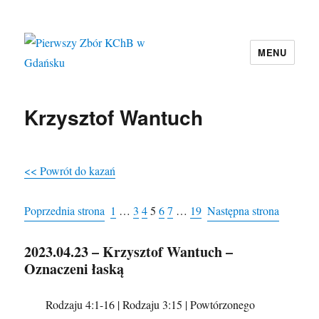
MENU
Pierwszy Zbór KChB w Gdańsku
Krzysztof Wantuch
<< Powrót do kazań
Poprzednia strona
1
…
3
4
5
6
7
…
19
Następna strona
2023.04.23 – Krzysztof Wantuch –
Oznaczeni łaską
Rodzaju 4:1-16 | Rodzaju 3:15 | Powtórzonego