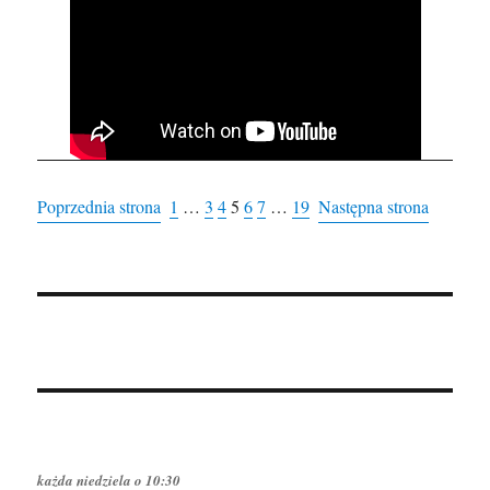
Poprzednia strona
1
…
3
4
5
6
7
…
19
Następna strona
każda niedziela o 10:30