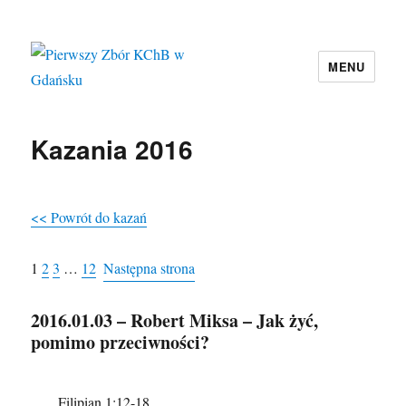
MENU
Pierwszy Zbór KChB w Gdańsku
Kazania 2016
<< Powrót do kazań
1
2
3
…
12
Następna strona
2016.01.03 – Robert Miksa – Jak żyć,
pomimo przeciwności?
Filipian 1:12-18