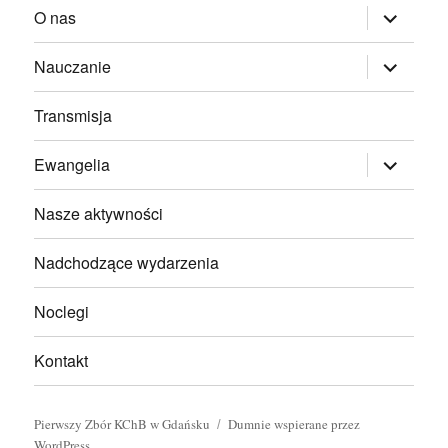
rozwiń
O nas
menu
potomne
rozwiń
Nauczanie
menu
potomne
Transmisja
rozwiń
Ewangelia
menu
potomne
Nasze aktywności
Nadchodzące wydarzenia
Noclegi
Kontakt
Pierwszy Zbór KChB w Gdańsku
Dumnie wspierane przez
WordPress