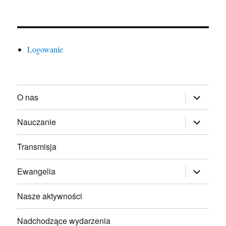
Logowanie
rozwiń
O nas
menu
potomne
rozwiń
Nauczanie
menu
potomne
Transmisja
rozwiń
Ewangelia
menu
potomne
Nasze aktywności
Nadchodzące wydarzenia