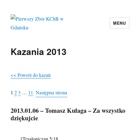
MENU
Pierwszy Zbór KChB w Gdańsku
Kazania 2013
<< Powrót do kazań
1
2
3
…
11
Następna strona
2013.01.06 – Tomasz Kułaga – Za wszystko
dziękujcie
1Tesaloniczan 5:18