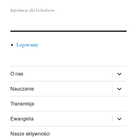
Informacje dla Uchodźców
Logowanie
rozwiń
O nas
menu
potomne
rozwiń
Nauczanie
menu
potomne
Transmisja
rozwiń
Ewangelia
menu
potomne
Nasze aktywności