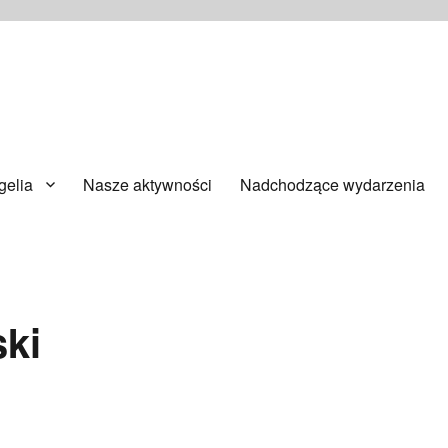
ańsku
elia
Nasze aktywności
Nadchodzące wydarzenia
ki