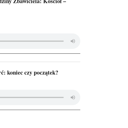
ziny Zbawiciela: Kościół –
ć: koniec czy początek?