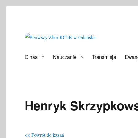
Społeczność ludzi wierzących
Pierwszy Zbór KChB w Gd
O nas
Nauczanie
Transmisja
Ewang
Henryk Skrzypkows
<< Powrót do kazań