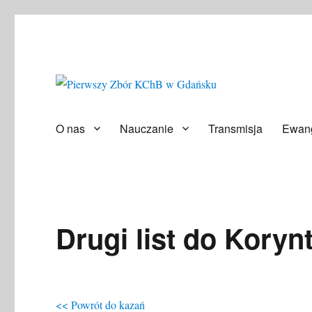
Społeczność ludzi wierzących
Pierwszy Zbór KChB w Gd
O nas
Nauczanie
Transmisja
Ewang
Drugi list do Koryn
<< Powrót do kazań