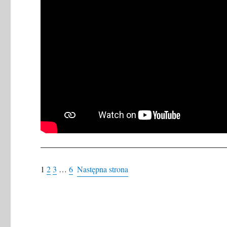
1
2
3
…
6
Następna strona