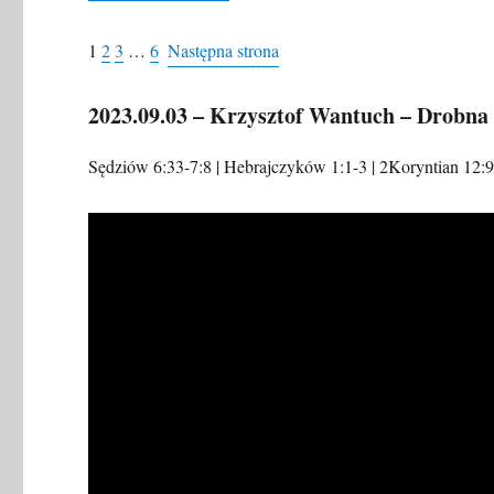
1
2
3
…
6
Następna strona
2023.09.03 – Krzysztof Wantuch – Drobna 
Sędziów 6:33-7:8 | Hebrajczyków 1:1-3 | 2Koryntian 12: