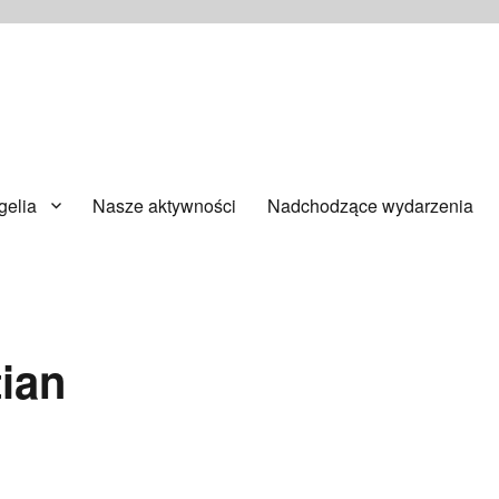
ańsku
elia
Nasze aktywności
Nadchodzące wydarzenia
tian