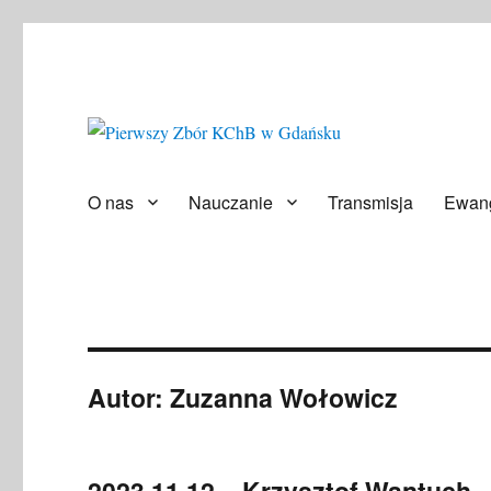
Społeczność ludzi wierzących
Pierwszy Zbór KChB w Gd
O nas
Nauczanie
Transmisja
Ewang
Autor:
Zuzanna Wołowicz
2023.11.12 – Krzysztof Wantuch 