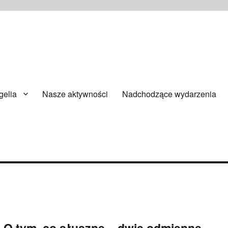
ańsku
elia
Nasze aktywności
Nadchodzące wydarzenia
– O tym, co słuszne – dwie odmienne